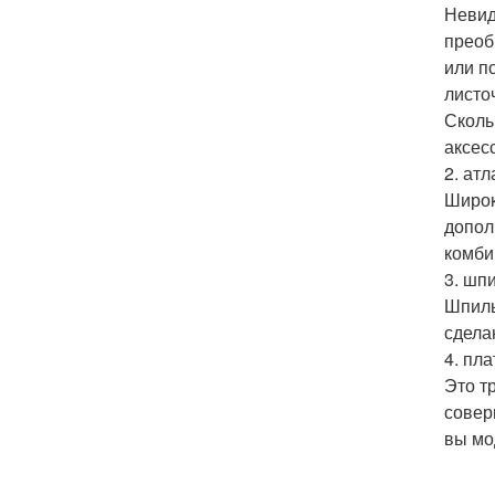
Невид
преоб
или п
листо
Сколь
аксес
2. ат
Широк
допол
комби
3. шп
Шпиль
сдела
4. пла
Это т
совер
вы мо