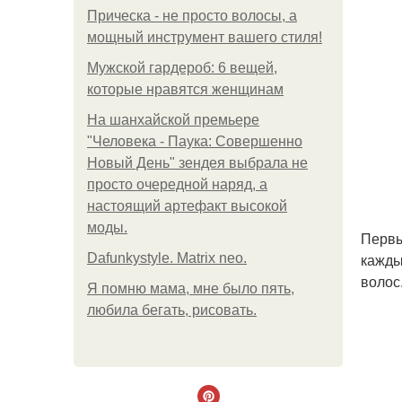
Прическа - не просто волосы, а
мощный инструмент вашего стиля!
Мужской гардероб: 6 вещей,
которые нравятся женщинам
На шанхайской премьере
"Человека - Паука: Совершенно
Новый День" зендея выбрала не
просто очередной наряд, а
настоящий артефакт высокой
моды.
Первы
кажды
Dafunkystyle. Matrix neo.
волос
Я помню мама, мне было пять,
любила бегать, рисовать.