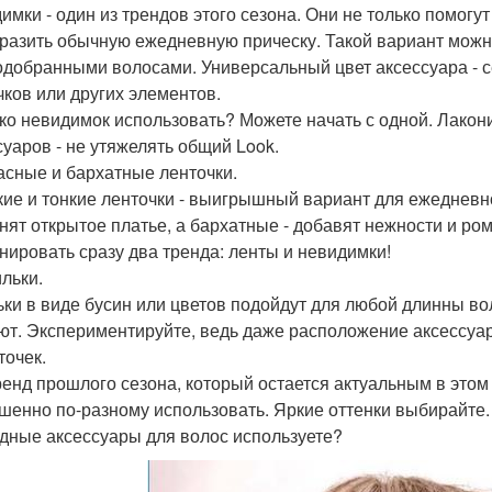
имки - один из трендов этого сезона. Они не только помогут
разить обычную ежедневную прическу. Такой вариант можно
одобранными волосами. Универсальный цвет аксессуара - 
чков или других элементов.
ко невидимок использовать? Можете начать с одной. Лакони
суаров - не утяжелять общий Look.
ласные и бархатные ленточки.
ие и тонкие ленточки - выигрышный вариант для ежедневн
нят открытое платье, а бархатные - добавят нежности и ро
нировать сразу два тренда: ленты и невидимки!
ильки.
ки в виде бусин или цветов подойдут для любой длинны во
ют. Экспериментируйте, ведь даже расположение аксессуар
точек.
ренд прошлого сезона, который остается актуальным в это
шенно по-разному использовать. Яркие оттенки выбирайте.
дные аксессуары для волос используете?