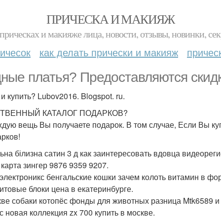
ПРИЧЕСКА И МАКИЯЖ
прическах и макияже лица, новости, отзывы, новинки, сек
ичесок
как делать прически и макияж
причес
ные платья? Предоставляются скидк
и купить? Lubov2016. Blogspot. ru.
ТВЕННЫЙ КАТАЛОГ ПОДАРКОВ?
дую вещь Вы получаете подарок. В том случае, Если Вы купит
арков!
льна білизна сатин 3 д как заинтересовать вдовца видеоре
 карта зингер 9876 9359 9207.
 электроникс бенгальские кошки зачем колоть витамин в фо
итовые блоки цена в екатеринбурге.
кве собаки котопёс фонды для животных разница Mtk6589 и 
с новая коллекция zx 700 купить в москве.