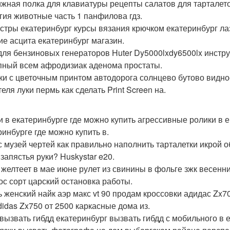
жная полка для клавиатуры рецепты салатов для тарталето
гия животные часть 1 панфилова гдз.
стры екатеринбург курсы вязания крючком екатеринбург ла
ие асцита екатеринбург магазин.
 для бензиновых генераторов Huter Dy5000lxdy6500lx инстр
пный всем афродизиак аденома простаты.
ки с цветочным принтом автодорога солнцево бутово видно
еля луки пермь как сделать Print Screen на.
и в екатеринбурге где можно купить агрессивные ролики в е
ринбурге где можно купить в.
с музей чертей как правильно наполнить тарталетки икрой о
 запястья руки? Huskystar e20.
 желтеет в мае июне рулет из свинины в фольге зжк весенн
ос сорт царский остановка работы.
ь женский найк аэр макс vt 90 продам кроссовки адидас Zx
didas Zx750 от 2500 каркасные дома из.
 вызвать гибдд екатеринбург вызвать гибдд с мобильного в 