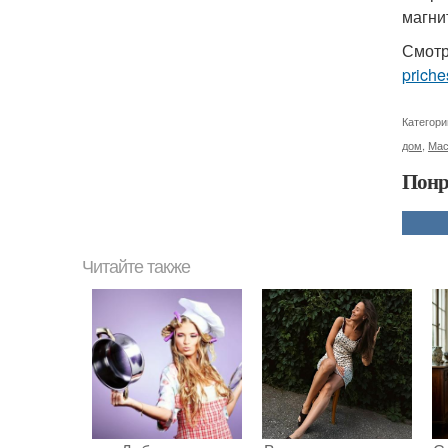
магни
Смотр
priche
Категори
дом
,
Мас
Понр
Читайте также