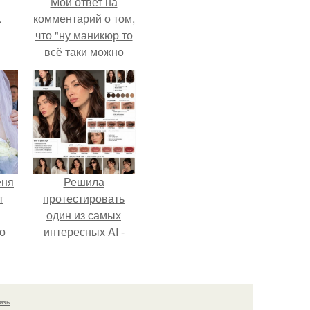
Мой ответ на
.
комментарий о том,
что "ну маникюр то
всё таки можно
было бы сделать.
еня
Решила
т
протестировать
один из самых
о
интересных AI -
промтов для бьюти
- анализа.
язь