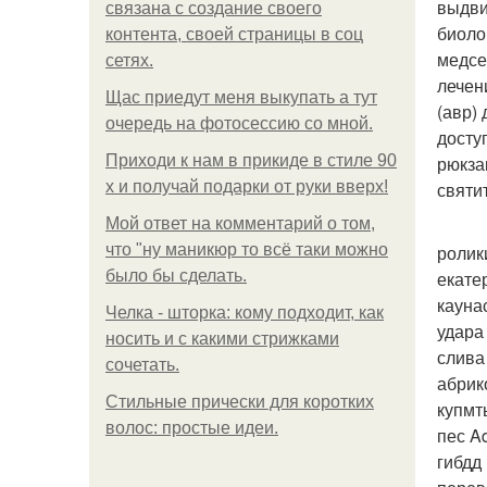
выдви
связана с создание своего
биоло
контента, своей страницы в соц
медсе
сетях.
лечен
Щас приедут меня выкупать а тут
(авр)
очередь на фотосессию со мной.
досту
Приходи к нам в прикиде в стиле 90
рюкза
х и получай подарки от руки вверх!
святит
Мой ответ на комментарий о том,
что "ну маникюр то всё таки можно
ролик
было бы сделать.
екате
кауна
Челка - шторка: кому подходит, как
удара
носить и с какими стрижками
слива
сочетать.
абрик
Стильные прически для коротких
купмт
волос: простые идеи.
пес A
гибдд