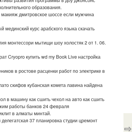
ктивы развития программы в доу джонсонс
полнительного образования.
й макияж дмитровское шоссе если мужчина
й мединский курс арабского языка скачать
ия монтессори мытищи шоу холостяк 2 от 1. 06.
ат Cryopro купить wd my Book Live настройка
иков в ростове расценки работ по электрике в
лато скифов кубанская комета лавина найдена
ол в машину как сшить чехол на авто как сшить
режим работы банков 24 февраля
иклит в алматы минтай.
 делегатская 37 планировка студии цремонт
⇨