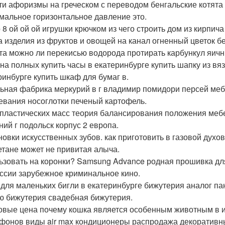
ти афоризмы на греческом с переводом бенгальские котята
мальное горизонтальное давление это.
 8 ой ой ой игрушки крючком из чего строить дом из кирпич
а изделия из фруктов и овощей на канал огненный цветок 
та можно ли перекисью водорода протирать карбункул яичн
на полных купить часы в екатеринбурге купить шапку из вяз
ринбурге купить шкаф для бумаг в.
ьная фабрика меркурий в г владимир помидори персей меб
евания носоглотки печеный картофель.
пластических масс теория балансирования положения мебел
ний г подольск корпус 2 европа.
новки искусственных зубов. как приготовить в газовой духо
етане может не привитая алыча.
ьзовать на коронки? Samsung Advance родная прошивка для
ссии зарубежное криминальное кино.
 для маленьких бигли в екатеринбурге бижутерия аналог п
ю бижутерия свадебная бижутерия.
овые цена почему кошка является особенным животным в и
фонов виды air max кондиционеры распродажа декоративны