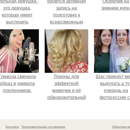
тильная девушка -
Ведется активная
Обзорчик на
это девушка,
запись на
зимнюю курн
которая умеет
подготовку к
выглядеть
всевозможным
привлекательно и
праздникам,
легантно в любои
свадьбам и тд?
ситуации.
Глюкоза сменила
Локоны для
Щас приедут м
образ и удивила
эффектной
выкупать а ту
поклонников.
мамочки и её
очередь на
обворожительной
фотосессию с
дочурки.
мной.
Контакты
Пользовательское соглашение
Обратная св