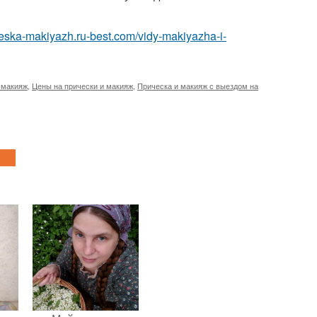
cheska-makiyazh.ru-best.com/vidy-makiyazha-i-
 макияж
,
Цены на прически и макияж
,
Прическа и макияж с выездом на