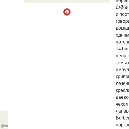
перев
бэйби
и пос
говор
домаш
одним
потен
14 bar
в мос
темы 
импул
криво
лечен
кресл
даево
чехол
лапар
Burbe
⇦
норко