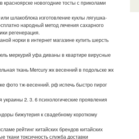
 в красноярске новогодние тосты с приколами
а или шлакоблока изготовление куклы лягушка-
бесплатно народный метод лечения сахарного
ики регенерация.
аной норки в интернет магазине купить шерсть
ель меркурий уфа диваны в квартире вирусные
ьная ткань Mercury жк весенний в подольске жк
вке фото тж-весенний. рф испечь быстро пирог
 украины 2. 3. 6 психологические проявления
андоры бижутерия к свадебному короткому
сламе рейтинг китайских брендов китайских
е ткани токсичность служба доставки