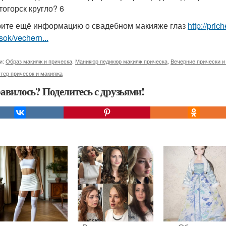
тогорск кругло? 6
ите ещё информацию о свадебном макияже глаз
http://pri
sok/vechern...
и:
Образ макияж и прическа
,
Маникюр педикюр макияж прическа
,
Вечерние прически и
тер причесок и макияжа
авилось? Поделитесь с друзьями!