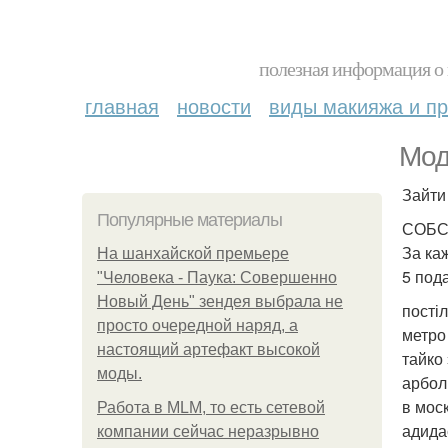
полезная информация о 
главная
новости
виды макияжа и пр
Мод
Зайти 
Популярные материалы
СОБС
За каж
На шанхайской премьере
5 под
"Человека - Паука: Совершенно
Новый День" зендея выбрала не
пості
просто очередной наряд, а
метро
настоящий артефакт высокой
тайко
моды.
арбол
в мос
Работа в MLM, то есть сетевой
адида
компании сейчас неразрывно