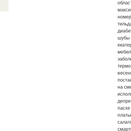
облас
макси
номер
тильд
диабе
шубы 
екате
мебел
забол
термо
весен
поста
на см
испол
депре
пасхе
плать
салат
смарт