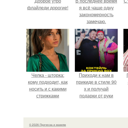
Доброе утро
В последнее время
С
флайледи дорогие!
я всё чаще одну
закономерность
замечаю.
э
Челка - шторка:
Приходи к нам в
кому подходит, как
прикиде в стиле 90
носить и с какими
х и получай
стрижками
подарки от руки
сочетать.
вверх!
© 2026 Прическа и макияж