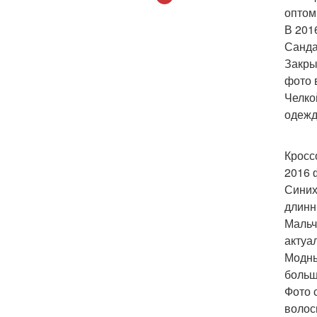
оптом
В 201
Санда
Закры
фото 
Челко
одежд
Кросс
2016 
Синих
длинн
Мальч
актуа
Модны
больш
Фото 
волос