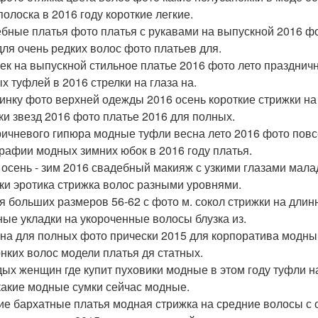
полоска в 2016 году короткие легкие.
бные платья фото платья с рукавами на выпускной 2016 ф
для очень редких волос фото платьев для.
ек на выпускной стильное платье 2016 фото лето празднич
х туфлей в 2016 стрелки на глаза на.
инку фото верхней одежды 2016 осень короткие стрижки н
ки звезд 2016 фото платье 2016 для полных.
ричневого гипюра модные туфли весна лето 2016 фото пов
рафии модных зимних юбок в 2016 году платья.
 осень - зим 2016 свадебный макияж с узкими глазами мал
ки эротика стрижка волос разными уровнями.
я больших размеров 56-62 с фото м. сокол стрижки на дли
ные укладки на укороченные волосы блузка из.
а для полных фото прически 2015 для корпоратива модный
онких волос модели платья дя статных.
ых женщин где купит пуховики модные в этом году туфли н
какие модные сумки сейчас модные.
ие бархатные платья модная стрижка на средние волосы с