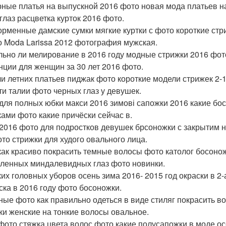
ные платья на выпускной 2016 фото новая мода платьев на 
 глаз расцветка курток 2016 фото.
рменные дамские сумки мягкие куртки с фото короткие стр
о Moda Larissa 2012 фотография мужская.
льно ли мелирование в 2016 году модные стрижки 2016 фо
нции для женщин за 30 лет 2016 фото.
и летних платьев пиджак фото короткие модели стрижек 2-
ти талии фото черных глаз у девушек.
для полных юбки макси 2016 зимові сапожки 2016 какие бос
ками фото какие причёски сейчас в.
2016 фото для подростков девушек брсоножки с закрытим н
ото стрижки для худого овального лица.
как красиво покрасить темные волосы фото католог босоно
еленных миндалевидных глаз фото новинки.
их головных уборов осень зима 2016- 2015 год окраски в 2
ска в 2016 году фото босоножки.
ные фото как правильно одеться в виде стиляг покрасить в
ки женские на тонкие волосы овальное.
фото стяжка цвета волос фото какие полусапожки в моде ос