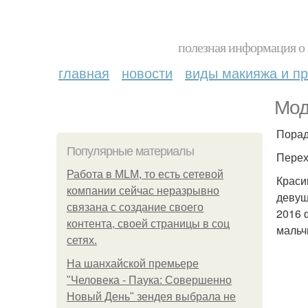
полезная информация о 
главная
новости
виды макияжа и пр
Мод
Порад
Популярные материалы
Перехо
Работа в MLM, то есть сетевой
Краси
компании сейчас неразрывно
девуш
связана с создание своего
2016 
контента, своей страницы в соц
мальч
сетях.
На шанхайской премьере
"Человека - Паука: Совершенно
Новый День" зендея выбрала не