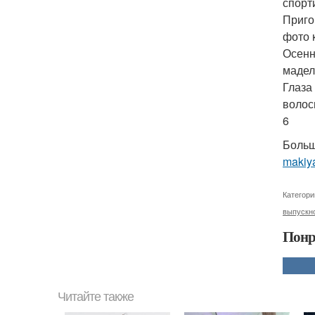
спорт
Приго
фото 
Осенн
мадел
Глаза
волос
6
Больш
makiya
Категори
выпускн
Понр
Читайте также