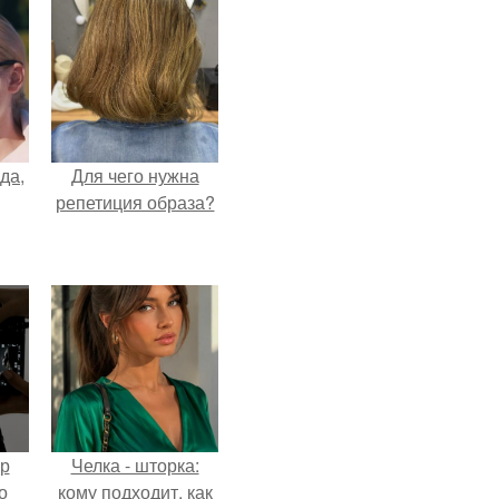
да,
Для чего нужна
репетиция образа?
ур
Челка - шторка:
о
кому подходит, как