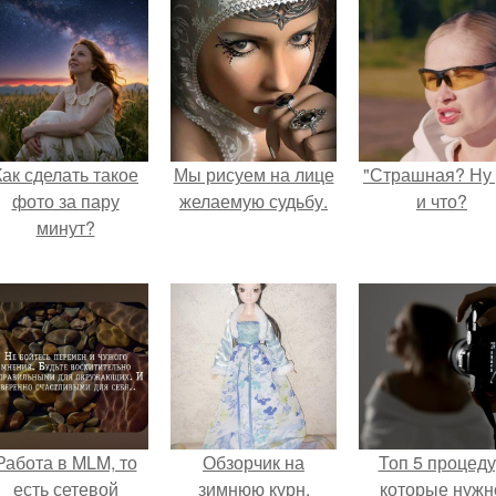
Как сделать такое
Мы рисуем на лице
"Страшная? Ну 
фото за пару
желаемую судьбу.
и что?
минут?
Работа в MLM, то
Обзорчик на
Топ 5 процед
есть сетевой
зимнюю курн.
которые нужн