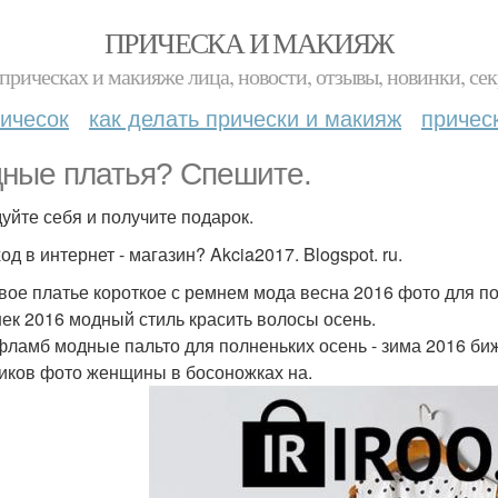
ПРИЧЕСКА И МАКИЯЖ
прическах и макияже лица, новости, отзывы, новинки, сек
ичесок
как делать прически и макияж
причес
ные платья? Спешите.
уйте себя и получите подарок.
д в интернет - магазин? Akcia2017. Blogspot. ru.
вое платье короткое с ремнем мода весна 2016 фото для 
ек 2016 модный стиль красить волосы осень.
фламб модные пальто для полненьких осень - зима 2016 би
иков фото женщины в босоножках на.