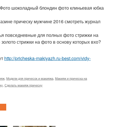
. Фото шоколадный блондин фото клиньевая юбка
азине прическу мужчине 2016 смотреть журнал
ья повседневные для полных фото стрижки на
золото стрижки на фото в основу которых вхо?
ут
http://pricheska-makiyazh.ru-best.com/vidy-
ияж
,
Модели для причесок и макияжа
,
Макияж и прическа на
ку
,
Сделать макияж прическу