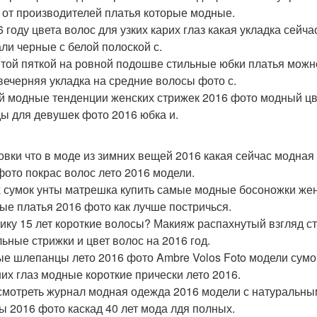
 от производителей платья которые модные.
6 году цвета волос для узких карих глаз какая укладка сейч
ли черные с белой полоской с.
той пяткой на ровной подошве стильные юбки платья можно
вечерняя укладка на средние волосы фото с.
й модные тенденции женских стрижек 2016 фото модный цве
ы для девушек фото 2016 юбка и.
овки что в моде из зимних вещей 2016 какая сейчас модна
фото покрас волос лето 2016 модели.
 сумок унты матрешка купить самые модные босоножки жен
ые платья 2016 фото как лучше постричься.
ику 15 лет короткие волосы? Макияж распахнутый взгляд с
льные стрижки и цвет волос на 2016 год.
е шлепанцы лето 2016 фото Ambre Volos Foto модели сумо
их глаз модные короткие прически лето 2016.
смотреть журнал модная одежда 2016 модели с натуральным
ы 2016 фото каскад 40 лет мода лдя полных.