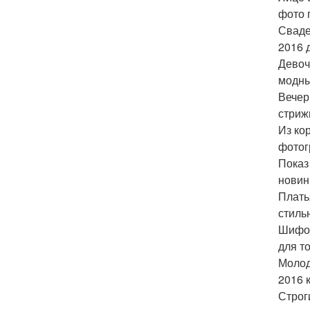
фото 
Сваде
2016 
Девоч
модны
Вечер
стриж
Из ко
фотог
Показ
новин
Плать
стиль
Шифон
для т
Молод
2016 
Строг