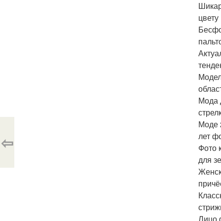
Шикар
цвету
Бесфо
пальт
Актуа
тенде
Модел
облас
Мода 
стрел
Моде 
лет ф
⇦
Фото 
для з
Женск
причё
Класс
стриж
Лицо 