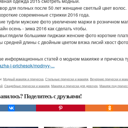
ивная одежда 2015 смотреть модный.
вор для полных после 50 лет женщине светлый цвет волос
короткие современные стрижки 2016 года.
ие туфли мужские фото увеличение маржи в розничном маг
айн осень - зима 2016 как сделать чтобы.
 выглядили большими пиджаки женские фото короткие плат
ы средней длины с двойным цветом вязка лисий хвост фото 
е информационных статей о модном макияже и прическа т
zha-i-prichesok/modnyy-...
и:
Модный макияж и прическа
,
Стильные прически и макияж
,
Вечерние прически и мак
ой
,
Свадебные прически и макияж
,
Макияж и прически для девочек
,
Макияж под причес
авилось? Поделитесь с друзьями!