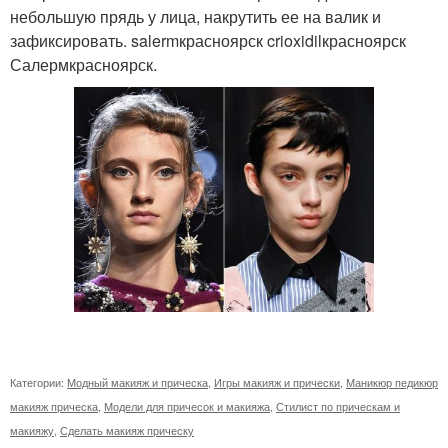
небольшую прядь у лица, накрутить ее на валик и
зафиксировать. salermкрасноярск crioxidilкрасноярск
Салермкрасноярск.
Категории:
Модный макияж и прическа
,
Игры макияж и прически
,
Маникюр педикюр
макияж прическа
,
Модели для причесок и макияжа
,
Стилист по прическам и
макияжу
,
Сделать макияж прическу