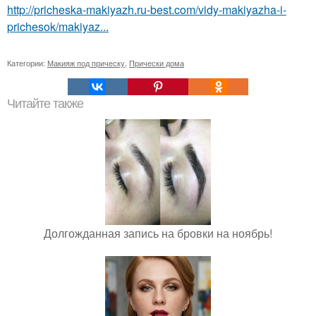
http://pricheska-makiyazh.ru-best.com/vidy-makiyazha-i-
prichesok/makiyaz...
Категории:
Макияж под прическу
,
Прически дома
Читайте также
Долгожданная запись на бровки на ноябрь!