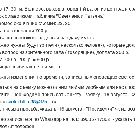
в 17. 30. м. Беляево, выход в город 1 й вагон из центра, и 
ок с лавочками, табличка "Светлана и Татьяна".
емое окончание съемки: 23. 30.
а по окончании 700 р.
ба по возможности деньги на сдачу иметь.
жно нужны будут зрители ( несколько человек), которые до
 вопрос из зрительного зала ( говорящие), доплата 200 р.
 700 р. 200 р. = 900 р.
ящие выбираются на месте.
жны изменения по времени, записанных оповещаю смс, ос
аться на съемку можно одним любым удобным для вас спо
очте - необходимо присылать анкету - заявку ( 16 августа - 
чту
svetochfilm38@Mail
. ru.
 письма просьба указать: 16 августа - "Посиделки" Ф. и., воз
но записаться по Whatsapp на тел.: 89035717302: - указать 1
делки" телефон.