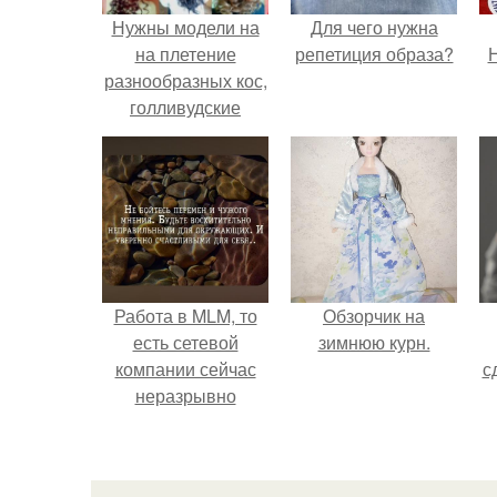
Нужны модели на
Для чего нужна
на плетение
репетиция образа?
Н
разнообразных кос,
голливудские
локоны и волны,
прически, макияж?
Работа в MLM, то
Обзорчик на
есть сетевой
зимнюю курн.
компании сейчас
с
неразрывно
связана с создание
своего контента,
своей страницы в