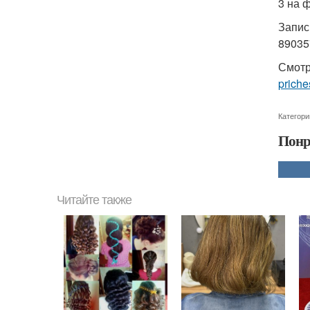
3 на 
Запис
89035
Смотр
priche
Категори
Понр
Читайте также