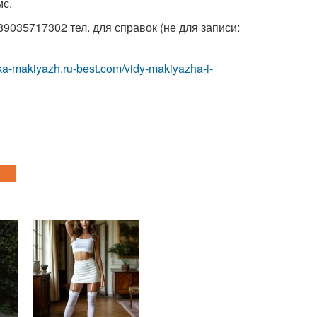
мс.
9035717302 тел. для справок (не для записи:
ska-makiyazh.ru-best.com/vidy-makiyazha-i-