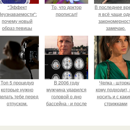
"Эффект
То, что доктор
В последнее вр
еузнаваемости":
прописал!
я всё чаще од
почему новый
закономернос
образ певицы
замечаю.
вызвал споры о
гранях
возможного?
Топ 5 процедур
В 2006 году
Челка - шторк
которые нужно
мужчина ударился
кому подходит, 
делать тебе перед
головой о дно
носить и с как
отпуском.
бассейна - и после
стрижками
этого его жизнь
сочетать.
изменилась самым
странным образом.