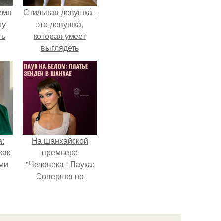
емя
Стильная девушка -
ну
это девушка,
ть
которая умеет
выглядеть
привлекательно и
элегантно в любои
ситуации.
а:
На шанхайской
как
премьере
ими
"Человека - Паука:
Совершенно
Новый День"
зендея выбрала не
просто очередной