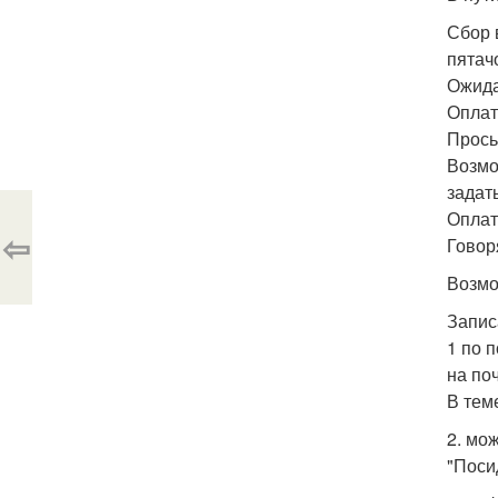
Сбор 
пятач
Ожида
Оплат
Прось
Возмо
задать
Оплата
⇦
Говор
Возмо
Запис
1 по п
на по
В теме
2. мож
"Поси