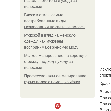
правильного тона и ухода за
волосами
Блеск и стиль: самые
востребованные виды
мелирования на светлые волосы
Мужской взгляд на женскую
одежду: как мужчины
воспринимают женскую моду
Мелкое мелирование на короткую
стрижку: подход к уходу за
волосами
Исклю
спорт
Профессиональное мелирование
русых волос с помощью чёлки
Краси
Внима
При с
При с
В пути