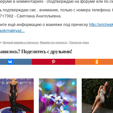
форуме в комментариях - (подтверждаю на форуме или по с
ь подтверждаю смс , внимание, только с номера телефона: 8
717302 - Светлана Анатольевна.
ите ещё информацию о макияже под прическу
http://priche
sok/makiyaz...
и:
Модный макияж и прическа
,
Макияж под прическу
,
Прически дома
авилось? Поделитесь с друзьями!