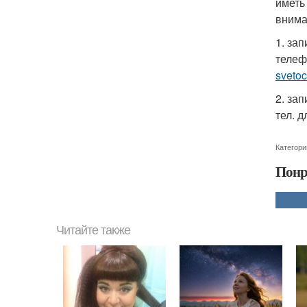
иметь
внима
1. зап
телеф
sveto
2. зап
тел. 
Категори
Понр
Читайте также