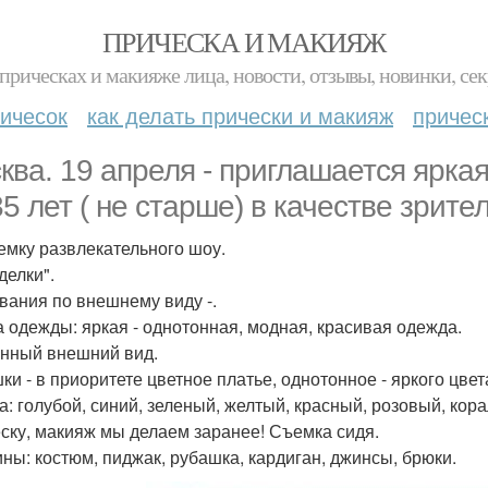
ПРИЧЕСКА И МАКИЯЖ
прическах и макияже лица, новости, отзывы, новинки, сек
ичесок
как делать прически и макияж
причес
ква. 19 апреля - приглашается яркая
35 лет ( не старше) в качестве зрите
емку развлекательного шоу.
делки".
вания по внешнему виду -.
 одежды: яркая - однотонная, модная, красивая одежда.
нный внешний вид.
ки - в приоритете цветное платье, однотонное - яркого цвет
а: голубой, синий, зеленый, желтый, красный, розовый, корал
ску, макияж мы делаем заранее! Съемка сидя.
ны: костюм, пиджак, рубашка, кардиган, джинсы, брюки.