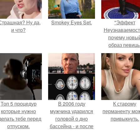
Страшная? Ну да,
Smokey Eyes Set.
"Эффект
и что?
Неузнаваемост
почему новы
образ певиц
вызвал споры
гранях
возможного?
Топ 5 процедур
В 2006 году
К старому
которые нужно
мужчина ударился
перманенту мо
делать тебе перед
головой о дно
привыкнуть.
отпуском.
бассейна - и после
этого его жизнь