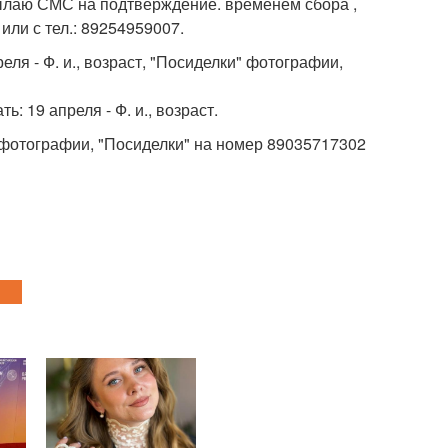
исылаю СМС на подтверждение. временем сбора ,
или с тел.: 89254959007.
реля - Ф. и., возраст, "Посиделки" фотографии,
ть: 19 апреля - Ф. и., возраст.
аст, фотографии, "Посиделки" на номер 89035717302