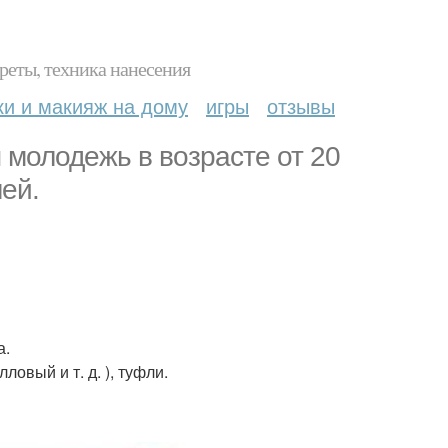
реты, техника нанесения
ки и макияж на дому
игры
отзывы
 молодежь в возрасте от 20
лей.
а.
ловый и т. д. ), туфли.