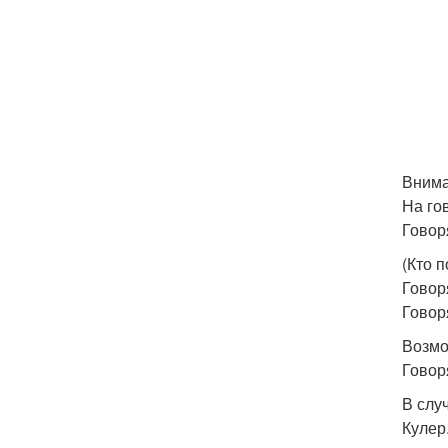
Внима
На го
Говор
(Кто 
Говоря
Говор
Возмож
Говор
В слу
Кулер