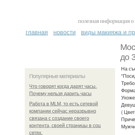
полезная информация о 
главная
новости
виды макияжа и пр
Мос
до 
На съ
"Поси
Популярные материалы
Требо
Что говорят когда дарят часы.
Форма
Почему нельзя дарить часы
Ухоже
Работа в MLM, то есть сетевой
Девуш
компании сейчас неразрывно
( Цвет
связана с создание своего
Приче
контента, своей страницы в соц
Мужчи
сетях.