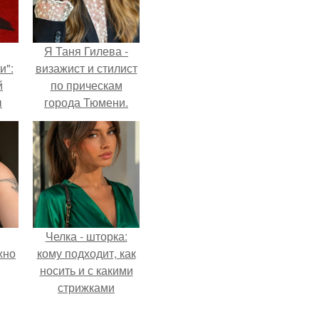
Я Таня Гилева -
и":
визажист и стилист
й
по прическам
ы
города Тюмени.
 о
Челка - шторка:
жно
кому подходит, как
носить и с какими
стрижками
сочетать.