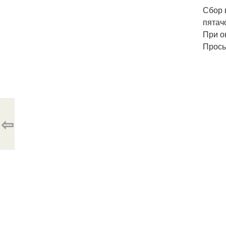
Сбор 
пятач
При о
Прось
⇦