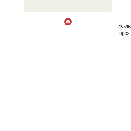
Исклю
горох