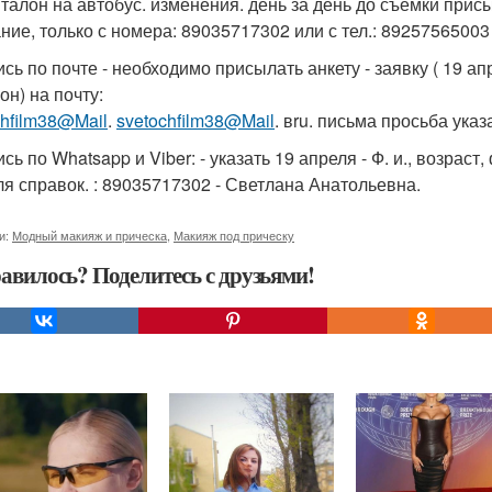
 талон на автобус. изменения. день за день до съемки пр
ние, только с номера: 89035717302 или с тел.: 89257565003 
ись по почте - необходимо присылать анкету - заявку ( 19 ап
он) на почту:
chfilm38@Mail
.
svetochfilm38@Mail
. вru. письма просьба указа
ись по Whatsapp и Viber: - указать 19 апреля - Ф. и., возр
для справок. : 89035717302 - Светлана Анатольевна.
и:
Модный макияж и прическа
,
Макияж под прическу
авилось? Поделитесь с друзьями!