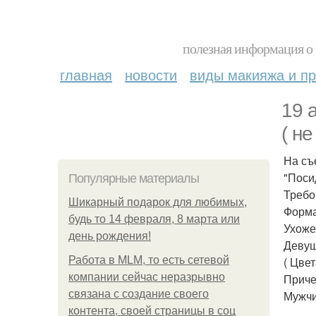
полезная информация о 
главная
новости
виды макияжа и пр
19 
( н
На съ
"Поси
Популярные материалы
Требо
Шикарный подарок для любимых,
Форма
будь то 14 февраля, 8 марта или
Ухоже
день рождения!
Девуш
Работа в MLM, то есть сетевой
( Цвет
компании сейчас неразрывно
Приче
связана с создание своего
Мужчи
контента, своей страницы в соц