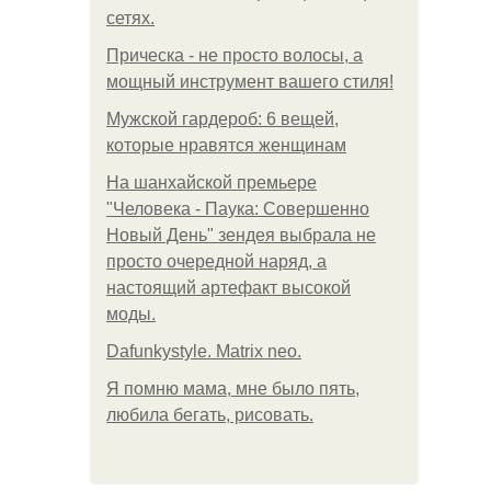
сетях.
Прическа - не просто волосы, а
мощный инструмент вашего стиля!
Мужской гардероб: 6 вещей,
которые нравятся женщинам
На шанхайской премьере
"Человека - Паука: Совершенно
Новый День" зендея выбрала не
просто очередной наряд, а
настоящий артефакт высокой
моды.
Dafunkystyle. Matrix neo.
Я помню мама, мне было пять,
любила бегать, рисовать.