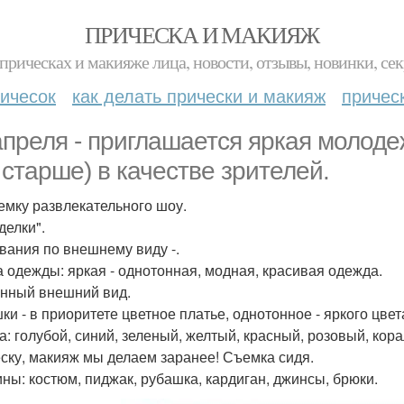
ПРИЧЕСКА И МАКИЯЖ
прическах и макияже лица, новости, отзывы, новинки, сек
ичесок
как делать прически и макияж
причес
апреля - приглашается яркая молодеж
е старше) в качестве зрителей.
емку развлекательного шоу.
делки".
вания по внешнему виду -.
 одежды: яркая - однотонная, модная, красивая одежда.
нный внешний вид.
ки - в приоритете цветное платье, однотонное - яркого цвет
а: голубой, синий, зеленый, желтый, красный, розовый, корал
ску, макияж мы делаем заранее! Съемка сидя.
ны: костюм, пиджак, рубашка, кардиган, джинсы, брюки.