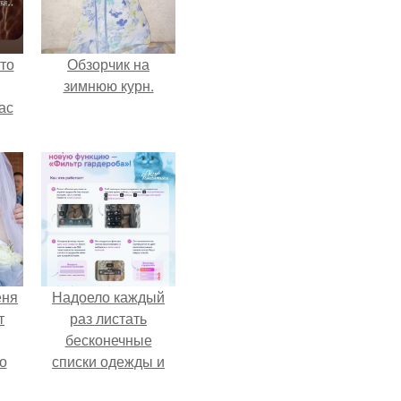
то
Обзорчик на
зимнюю курн.
ас
ние
а,
ы в
еня
Надоело каждый
т
раз листать
бесконечные
о
списки одежды и
заново собирать