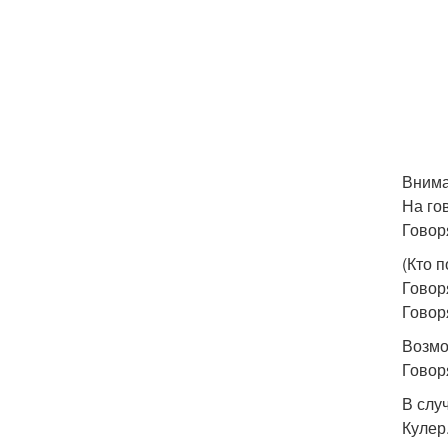
Внима
На го
Говор
(Кто 
Говоря
Говор
Возмож
Говор
В слу
Кулер