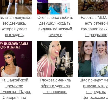
тильная девушка -
Очень легко любить
Работа в MLM, 
это девушка,
девушку, когда ты
есть сетевой
которая умеет
видишь её каждый
компании сейч
выглядеть
вечер с
неразрывно
привлекательно и
безупречнoй
связана с созда
легантно в любои
укладкой и
своего контент
ситуации.
макияжем.
своей страниц
соц сетях.
На шанхайской
Глюкоза сменила
Щас приедут м
премьере
образ и удивила
выкупать а ту
Человека - Паука:
поклонников.
очередь на
Совершенно
фотосессию с
Новый День"
мной.