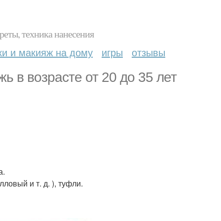
реты, техника нанесения
ки и макияж на дому
игры
отзывы
ь в возрасте от 20 до 35 лет
а.
ловый и т. д. ), туфли.