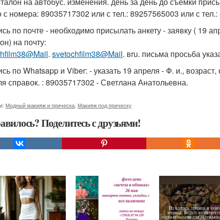
 талон на автобус. изменения. день за день до съемки пр
о с номера: 89035717302 или с тел.: 89257565003 или с тел.
ись по почте - необходимо присылать анкету - заявку ( 19 ап
он) на почту:
chfilm38@Mail
.
svetochfilm38@Mail
. вru. письма просьба указа
ись по Whatsapp и Viber: - указать 19 апреля - Ф. и., возр
для справок. : 89035717302 - Светлана Анатольевна.
и:
Модный макияж и прическа
,
Макияж под прическу
авилось? Поделитесь с друзьями!