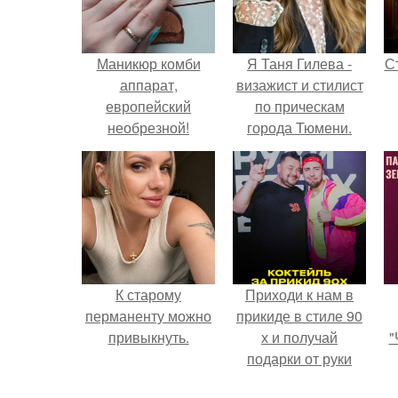
Маникюр комби
Я Таня Гилева -
С
аппарат,
визажист и стилист
европейский
по прическам
необрезной!
города Тюмени.
э
К старому
Приходи к нам в
перманенту можно
прикиде в стиле 90
привыкнуть.
х и получай
"
подарки от руки
вверх!