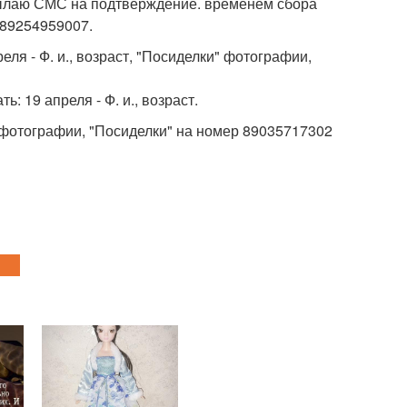
исылаю СМС на подтверждение. временем сбора
: 89254959007.
реля - Ф. и., возраст, "Посиделки" фотографии,
ть: 19 апреля - Ф. и., возраст.
аст, фотографии, "Посиделки" на номер 89035717302