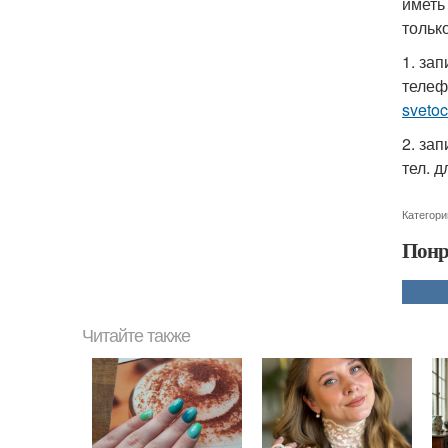
иметь
тольк
1. зап
телеф
sveto
2. зап
тел. 
Категори
Понр
Читайте также