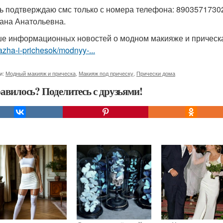
ь подтверждаю смс только с номера телефона: 89035717302 
ана Анатольевна.
е информационных новостей о модном макияже и причес
zha-i-prichesok/modnyy-...
и:
Модный макияж и прическа
,
Макияж под прическу
,
Прически дома
авилось? Поделитесь с друзьями!