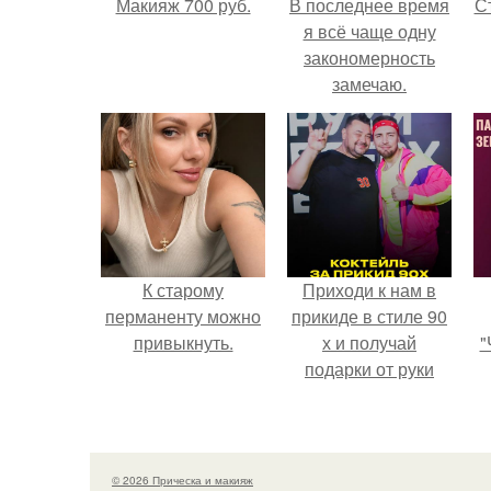
Макияж 700 руб.
В последнее время
С
я всё чаще одну
закономерность
замечаю.
э
К старому
Приходи к нам в
перманенту можно
прикиде в стиле 90
привыкнуть.
х и получай
"
подарки от руки
вверх!
з
п
н
© 2026 Прическа и макияж