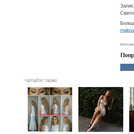
Запис
Светл
Больш
makiya
Категори
Понр
Читайте также