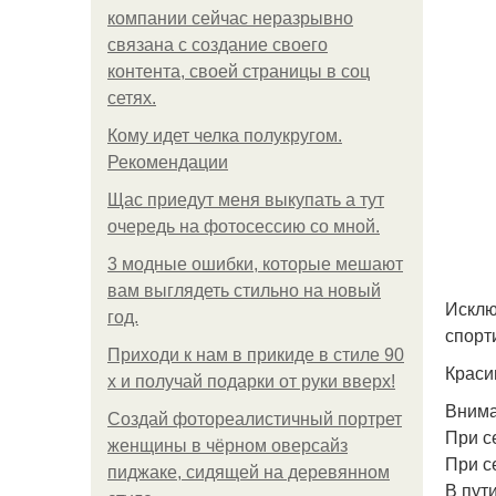
компании сейчас неразрывно
связана с создание своего
контента, своей страницы в соц
сетях.
Кому идет челка полукругом.
Рекомендации
Щас приедут меня выкупать а тут
очередь на фотосессию со мной.
3 модные ошибки, которые мешают
вам выглядеть стильно на новый
Исклю
год.
спорт
Приходи к нам в прикиде в стиле 90
Краси
х и получай подарки от руки вверх!
Внима
Создай фотореалистичный портрет
При с
женщины в чёрном оверсайз
При с
пиджаке, сидящей на деревянном
В пути