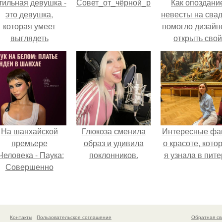
тильная девушка -
Совет_от_чёрной_розы?
Как опоздани
это девушка,
невесты на сва
которая умеет
помогло дизайн
выглядеть
открыть свой
привлекательно и
бренд.
легантно в любои
ситуации.
На шанхайской
Глюкоза сменила
Интересные фа
премьере
образ и удивила
о красоте, кото
Человека - Паука:
поклонников.
я узнала в пите
Совершенно
Новый День"
ендея выбрала не
росто очередной
аряд, а настоящий
Контакты
Пользовательское соглашение
Обратная св