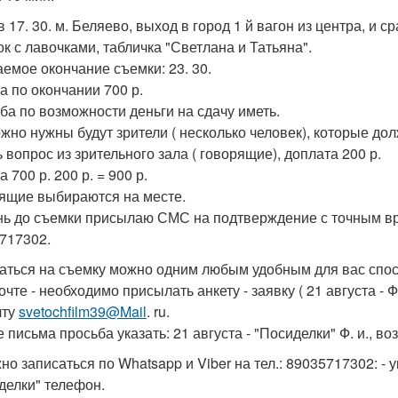
в 17. 30. м. Беляево, выход в город 1 й вагон из центра, и 
ок с лавочками, табличка "Светлана и Татьяна".
емое окончание съемки: 23. 30.
а по окончании 700 р.
ба по возможности деньги на сдачу иметь.
жно нужны будут зрители ( несколько человек), которые до
 вопрос из зрительного зала ( говорящие), доплата 200 р.
 700 р. 200 р. = 900 р.
ящие выбираются на месте.
нь до съемки присылаю СМС на подтверждение с точным вре
717302.
аться на съемку можно одним любым удобным для вас спо
очте - необходимо присылать анкету - заявку ( 21 августа - 
чту
svetochfilm39@Mail
. ru.
 письма просьба указать: 21 августа - "Посиделки" Ф. и., воз
но записаться по Whatsapp и Viber на тел.: 89035717302: - ук
делки" телефон.