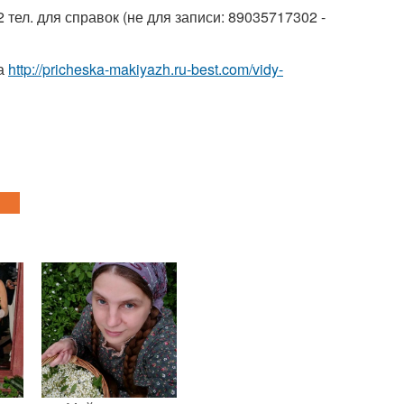
тел. для справок (не для записи: 89035717302 -
ка
http://pricheska-makiyazh.ru-best.com/vidy-