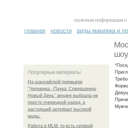
полезная информация о 
главная
новости
виды макияжа и пр
Мос
шоу
"Поси
Пригл
Популярные материалы
Требо
На шанхайской премьере
Форма
"Человека - Паука: Совершенно
Девуш
Новый День" зендея выбрала не
Приче
просто очередной наряд, а
Мужчи
настоящий артефакт высокой
моды.
Работа в MLM, то есть сетевой