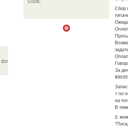
стуле.
Сбор 
пятач
Ожида
Оплат
Прось
Возмо
задать
Оплата
⇦
Говор
За де
89035
Запис
1 по п
на по
В теме
2. мож
"Поси