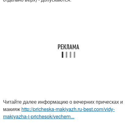
Читайте далее информацию о вечерних прическах и
макияж
http://pricheska-makiyazh.ru-best.com/vidy-
makiyazha-i-prichesok/vechern...