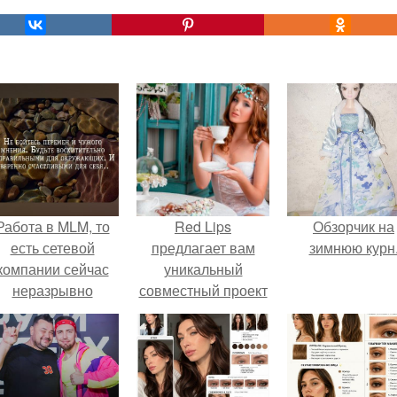
Работа в MLM, то
Red Lips
Обзорчик на
есть сетевой
предлагает вам
зимнюю курн
компании сейчас
уникальный
неразрывно
совместный проект
вязана с создание
фотографа
своего контента,
Александра
своей страницы в
копанцова и
соц сетях.
визажиста Любови
федоренко -