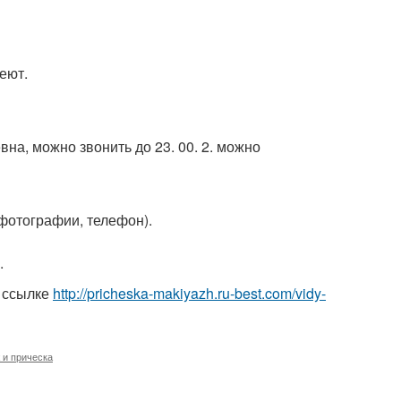
еют.
вна, можно звонить до 23. 00. 2. можно
, фотографии, телефон).
.
 ссылке
http://pricheska-makiyazh.ru-best.com/vidy-
 и прическа