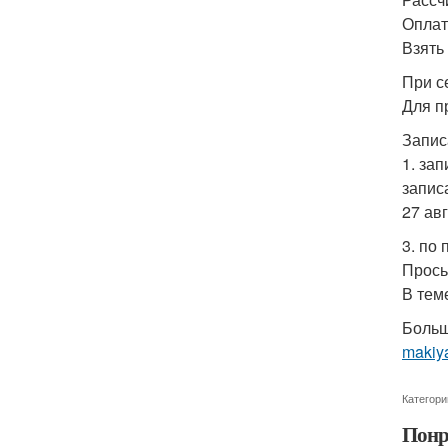
Оплата
Взять 
При с
Для п
Запис
1. за
запис
27 авг
3. по 
Прось
В теме
Больш
makiya
Категори
Понр