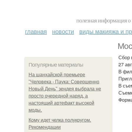
полезная информация о 
главная
новости
виды макияжа и пр
Мос
Сбор в
27 ав
Популярные материалы
В фил
На шанхайской премьере
Пригл
"Человека - Паука: Совершенно
В съе
Новый День" зендея выбрала не
Съемк
просто очередной наряд, а
Форма
настоящий артефакт высокой
моды.
Кому идет челка полукругом.
Рекомендации