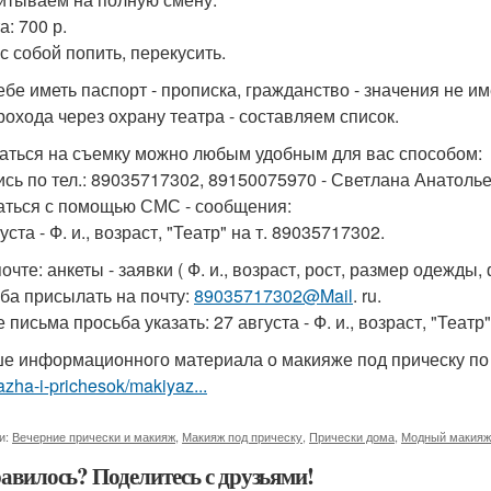
: 700 р.
с собой попить, перекусить.
ебе иметь паспорт - прописка, гражданство - значения не им
рохода через охрану театра - составляем список.
аться на съемку можно любым удобным для вас способом:
пись по тел.: 89035717302, 89150075970 - Светлана Анатолье
аться с помощью СМС - сообщения:
уста - Ф. и., возраст, "Театр" на т. 89035717302.
почте: анкеты - заявки ( Ф. и., возраст, рост, размер одежды
ба присылать на почту:
89035717302@Mail
. ru.
 письма просьба указать: 27 августа - Ф. и., возраст, "Театр"
е информационного материала о макияже под прическу по
zha-i-prichesok/makiyaz...
и:
Вечерние прически и макияж
,
Макияж под прическу
,
Прически дома
,
Модный макияж
авилось? Поделитесь с друзьями!