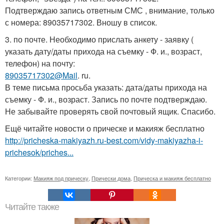
Подтверждаю запись ответным СМС , внимание, только
с номера: 89035717302. Вношу в список.
3. по почте. Необходимо прислать анкету - заявку (
указать дату/даты прихода на съемку - Ф. и., возраст,
телефон) на почту:
89035717302@Mail
. ru.
В теме письма просьба указать: дата/даты прихода на
съемку - Ф. и., возраст. Запись по почте подтверждаю.
Не забывайте проверять свой почтовый ящик. Спасибо.
Ещё читайте новости о прическе и макияж бесплатно
http://pricheska-makiyazh.ru-best.com/vidy-makiyazha-i-
prichesok/priches...
Категории:
Макияж под прическу
,
Прически дома
,
Прическа и макияж бесплатно
Читайте также