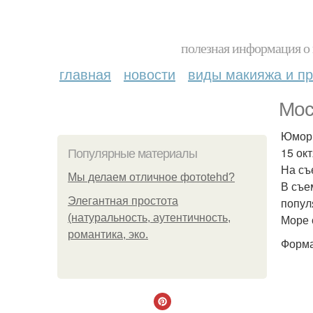
полезная информация о 
главная
новости
виды макияжа и пр
Мос
Юмор
15 ок
Популярные материалы
На съ
Мы делаем отличное фотоtehd?
В съе
Элегантная простота
попул
(натуральность, аутентичность,
Море 
романтика, эко.
Форма