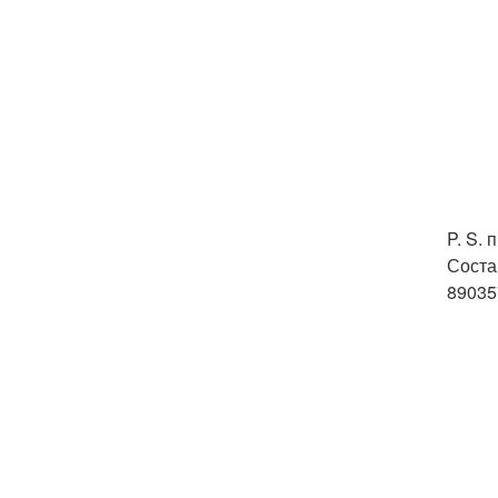
P. S.
Соста
89035