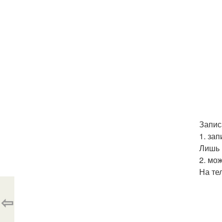
Запис
1. за
Лишь 
2. мо
На тел
⇦