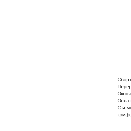
Сбор в
Перер
Оконча
Оплат
Съемк
комфо