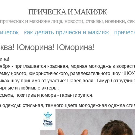
ПРИЧЕСКА И МАКИЯЖ
прическах и макияже лица, новости, отзывы, новинки, сек
ичесок
как делать прически и макияж
причес
ква! Юморина! Юморина!
ина!
тября - приглашается красивая, модная молодежь в возрасте 
емку нового, юмористического, развлекательного шоу "ШОУ 
мках шоу принимают участие: Павел воля, Тимур батрутдино
ярные и любимые актеры.
смеха, позитива и юмора - гарантируется.
 одежды: стильная, темного цвета молодежная одежда стиль