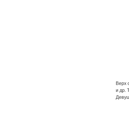
Верх 
и др.
Девуш