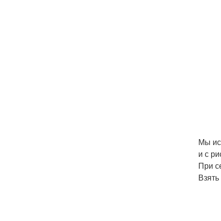
Мы ис
и с р
При с
Взять 