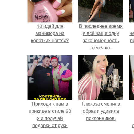
10 идей для
В последнее время
маникюра на
я всё чаще одну
н
коротких ногтях?
закономерность
п
замечаю.
Приходи к нам в
Глюкоза сменила
прикиде в стиле 90
образ и удивила
х и получай
поклонников.
подарки от руки
вверх!