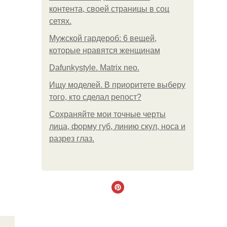
контента, своей страницы в соц
сетях.
Мужской гардероб: 6 вещей,
которые нравятся женщинам
Dafunkystyle. Matrix neo.
Ищу моделей. В приоритете выберу
того, кто сделал репост?
Сохраняйте мои точные черты
лица, форму губ, линию скул, носа и
разрез глаз.