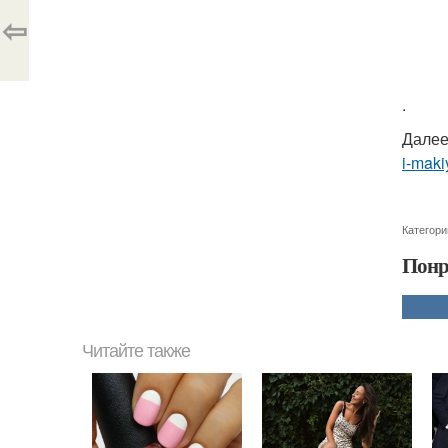
⇦
.
Далее
i-maki
Категори
Понр
Читайте также