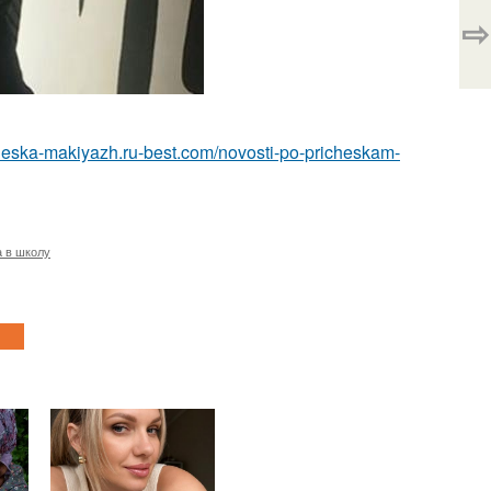
⇨
icheska-makiyazh.ru-best.com/novosti-po-pricheskam-
а в школу