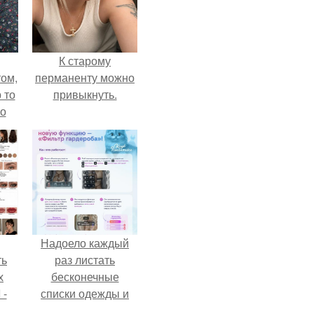
К старому
ом,
перманенту можно
 то
привыкнуть.
но
ь.
Надоело каждый
ть
раз листать
х
бесконечные
 -
списки одежды и
юти
заново собирать