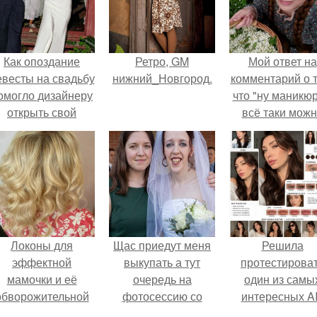
Как опоздание
Ретро, GM
Мой ответ на
евесты на свадьбу
нижний_Новгород.
комментарий о т
омогло дизайнеру
что "ну маникюр
открыть свой
всё таки мож
бренд.
было бы сделат
Локоны для
Щас приедут меня
Решила
эффектной
выкупать а тут
протестирова
мамочки и её
очередь на
один из самы
обворожительной
фотосессию со
интересных AI
дочурки.
мной.
промтов для бь