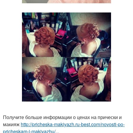
Получите больше информации о ценах на прически и
макияж
http://pricheska-makiyazh.ru-best.com/novosti-po-
pricheskam-i-makiyazhu/...