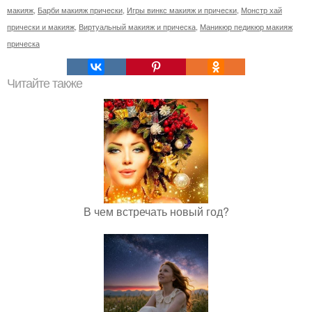
макияж
,
Барби макияж прически
,
Игры винкс макияж и прически
,
Монстр хай
прически и макияж
,
Виртуальный макияж и прическа
,
Маникюр педикюр макияж
прическа
Читайте также
В чем встречать новый год?