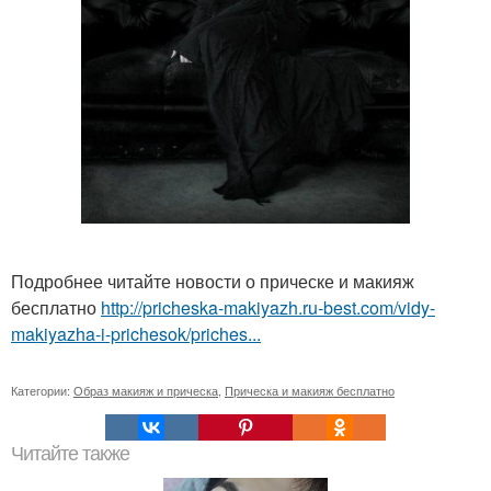
Подробнее читайте новости о прическе и макияж
бесплатно
http://pricheska-makiyazh.ru-best.com/vidy-
makiyazha-i-prichesok/priches...
Категории:
Образ макияж и прическа
,
Прическа и макияж бесплатно
Читайте также