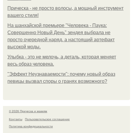
Прическа - не просто волосы, а мощный инструмент
вашего стиля!
На шанхайской премьере "Человека - Паука:
Совершенно Новый День" зендея выбрала не
просто очередной наряд, а настоящий артефакт
высокой моды.
Улыбка - это не мелочь, а деталь, которая меняет
весь образ человека.
"Эффект Неузнаваемости": почему новый образ
певицы вызвал споры о гранях возможного?
© 2026 Прическа и макияж
Контакты
Пользовательское соглашение
Политика конфидециальности