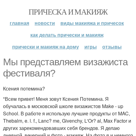
ПРИЧЕСКА И МАКИЯЖ
главная
новости
виды макияжа и причесок
как делать прически и макияж
прически и макияж на дому
игры
отзывы
Мы представляем визажиста
фестиваля?
Ксения потемина?
"Всем привет! Меня зовут Ксения Потемина. Я
обучалась в московской школе визажистов Make - up
School. В работе я использую лучшие продукты от MAC,
Thebalm, e. l. f., Lanc? me, Givenchy, L'Or? al, Max Factor и
других зарекомендовавших себя брендов. Я делаю
дневной, вечерний и фото - макияж. На фото я и немного