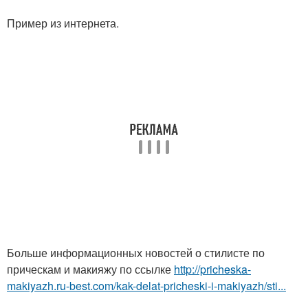
Пример из интернета.
Больше информационных новостей о стилисте по
прическам и макияжу по ссылке
http://pricheska-
makiyazh.ru-best.com/kak-delat-pricheski-i-makiyazh/sti...