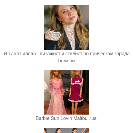
Я Таня Гилева - визажист и стилист по прическам города
Тюмени.
Barbie Sun Lovin Malibu 70s.