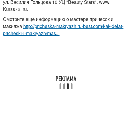
ул. Василия Гольцова 10 УЦ "Beauty Stars". www.
Kurss72. ru.
Смотрите ещё информацию о мастере причесок и
макияжа
http://pricheska-makiyazh.ru-best.com/kak-delat-
pricheski-i-makiyazh/mas...