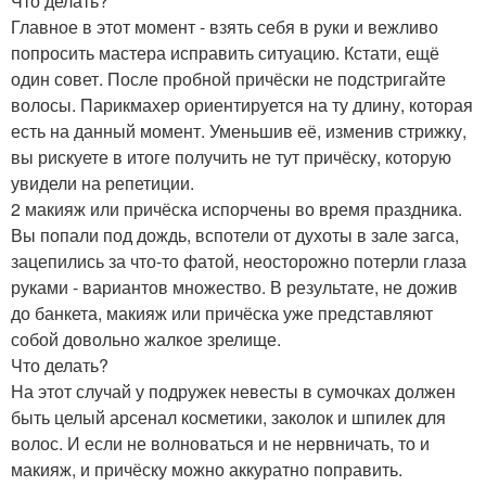
Что делать?
Главное в этот момент - взять себя в руки и вежливо
попросить мастера исправить ситуацию. Кстати, ещё
один совет. После пробной причёски не подстригайте
волосы. Парикмахер ориентируется на ту длину, которая
есть на данный момент. Уменьшив её, изменив стрижку,
вы рискуете в итоге получить не тут причёску, которую
увидели на репетиции.
2 макияж или причёска испорчены во время праздника.
Вы попали под дождь, вспотели от духоты в зале загса,
зацепились за что-то фатой, неосторожно потерли глаза
руками - вариантов множество. В результате, не дожив
до банкета, макияж или причёска уже представляют
собой довольно жалкое зрелище.
Что делать?
На этот случай у подружек невесты в сумочках должен
быть целый арсенал косметики, заколок и шпилек для
волос. И если не волноваться и не нервничать, то и
макияж, и причёску можно аккуратно поправить.