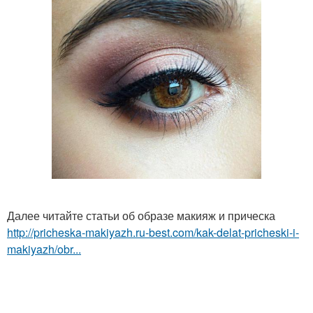
Далее читайте статьи об образе макияж и прическа
http://pricheska-makiyazh.ru-best.com/kak-delat-pricheski-i-
makiyazh/obr...