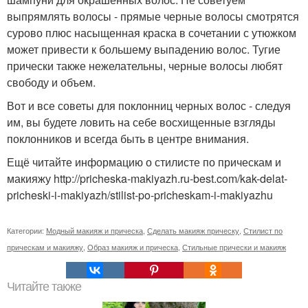
выпрямлять волосы - прямые черные волосы смотрятся
сурово плюс насыщенная краска в сочетании с утюжком
может привести к большему выпадению волос. Тугие
прически также нежелательны, черные волосы любят
свободу и объем.
Вот и все советы для поклонниц черных волос - следуя
им, вы будете ловить на себе восхищенные взгляды
поклонников и всегда быть в центре внимания.
Ещё читайте информацию о стилисте по прическам и
макияжу http://pricheska-makiyazh.ru-best.com/kak-delat-
pricheski-i-makiyazh/stilist-po-pricheskam-i-makiyazhu
Категории:
Модный макияж и прическа
,
Сделать макияж прическу
,
Стилист по
прическам и макияжу
,
Образ макияж и прическа
,
Стильные прически и макияж
Читайте также