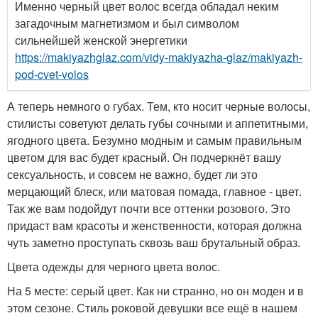
Именно черный цвет волос всегда обладал неким
загадочным магнетизмом и был символом
сильнейшей женской энергетики
https://makiyazhglaz.com/vidy-makiyazha-glaz/makiyazh-
pod-cvet-volos
А теперь немного о губах. Тем, кто носит черные волосы,
стилисты советуют делать губы сочными и аппетитными,
ягодного цвета. Безумно модным и самым правильным
цветом для вас будет красный. Он подчеркнёт вашу
сексуальность, и совсем не важно, будет ли это
мерцающий блеск, или матовая помада, главное - цвет.
Так же вам подойдут почти все оттенки розового. Это
придаст вам красоты и женственности, которая должна
чуть заметно проступать сквозь ваш брутальный образ.
Цвета одежды для черного цвета волос.
На 5 месте: серый цвет. Как ни странно, но он моден и в
этом сезоне. Стиль роковой девушки все ещё в нашем