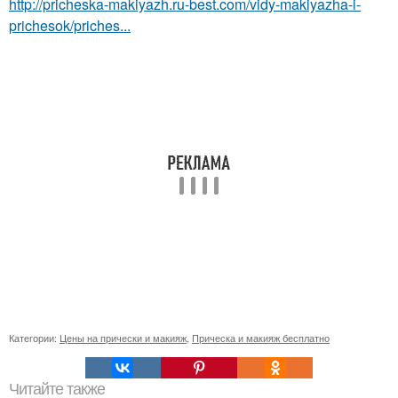
http://pricheska-makiyazh.ru-best.com/vidy-makiyazha-i-
prichesok/priches...
Категории:
Цены на прически и макияж
,
Прическа и макияж бесплатно
Читайте также