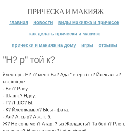
ПРИЧЕСКА И МАКИЯЖ
главная
новости
виды макияжа и причесок
как делать прически и макияж
прически и макияж на дому
игры
отзывы
"Н? р" той к?
йлектері - Е? т? менгі Ба? Ада * егер сіз к? Йлек алса?
ыз, ішінде:
- Бет? Рлеу.
- Шаш с? Ндеу.
- Г? Л ШО? Ы.
- К? Йлек жамыл? Ысы - фата.
- Ал? А, сыр? А ж. т. б.
Ж? Не сонымен? Атар, ? ыз Жолдасты? Та бетін? Рлеп,
шашын с? Ндеу де соны? ішіне кіреді!