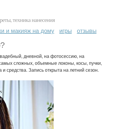
реты, техника нанесения
ки и макияж на дому
игры
отзывы
ю?
вадебный, дневной, на фотосессию, на
самых сложных, объемные локоны, косы, пучки,
а и средства. Запись открыта на летний сезон.