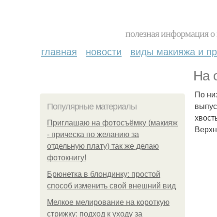
полезная информация о 
главная
новости
виды макияжа и пр
На 
По ни
выпус
Популярные материалы
хвост
Приглашаю на фотосъёмку (макияж
Верхн
- прическа по желанию за
отдельную плату) так же делаю
фотокнигу!
Брюнетка в блондинку: простой
способ изменить свой внешний вид
Мелкое мелирование на короткую
стрижку: подход к уходу за