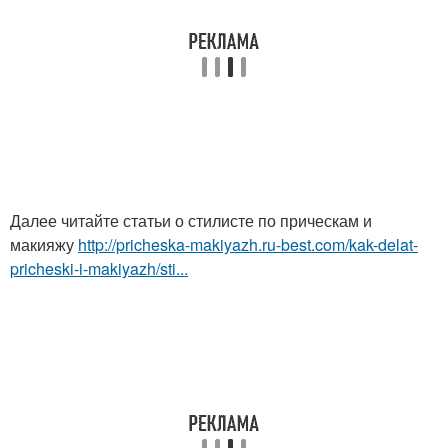
Далее читайте статьи о стилисте по прическам и
макияжу
http://pricheska-makiyazh.ru-best.com/kak-delat-
pricheski-i-makiyazh/sti...