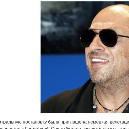
атральную постановку была приглашена немецкая делегация
дничество с Германией. Они отбирали лучших и самых талан