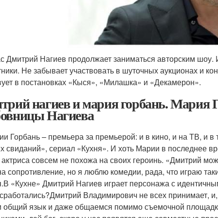
с Дмитрий Нагиев продолжает заниматься авторским шоу. 
тники. Не забывает участвовать в шуточных аукционах и кон
вует в постановках «Кыся», «Милашка» и «Декамерон».
трий нагиев и мария горбань. Мария Г
овницы Нагиева
ии Горбань – премьера за премьерой: и в кино, и на ТВ, и 
х свиданий», сериал «Кухня». И хоть Марии в последнее вр
 актриса совсем не похожа на своих героинь. «Дмитрий мо
на сопротивление, но я люблю комедии, рада, что играю таки
.В «Кухне» Дмитрий Нагиев играет персонажа с идентичны
 сработались?Дмитрий Владимирович не всех принимает, и, 
 общий язык и даже общаемся помимо съемочной площадки