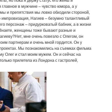
кты, но пока я держу статус его жены и
главное в мужчине – чувство юмора, а у
емы и препятствия мы ловко обходили стороной,
о импровизация, Нагиев – безумно талантливый
его персонаж – придурковатый бабник, а в жизни
а?Знаете, женщины тоже бывают разные и
агиеву?Нет, мне очень повезло с Олегом, он
моим партнерам и очень мной гордится. Он у
нопроектах. Мы познакомились на съемках фильма
му Олег и стал моим мужем. Он и сейчас на
только прилетела из Лондона с гастролей,