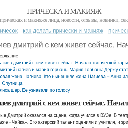
ПРИЧЕСКА И МАКИЯЖ
прическах и макияже лица, новости, отзывы, новинки, сек
ичесок
как делать прически и макияж
причес
иев дмитрий с кем живет сейчас. На
ержание
агиев дмитрий с кем живет сейчас. Начало творческой кар
митрий нагиев и мария горбань. Мария Горбань: Держу ст
овая жена Нагиева. Кто нынешняя жена Нагиева – Анна и
Спутница
лиса шер. Ее узнавали по голосу
иев дмитрий с кем живет сейчас. Нача
ые Дмитрий оказался на сцене, когда учился в ВУЗе. В те
акле «Чайка». Его актерский талант оценили и учителя, и зр