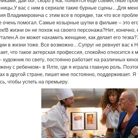
никами, дай бог, скоро у нас появятся еще совместные прое
ницы.У вас с ним в сериале такие бурные сцены…Для меня 
ия Владимировича с этим все в порядке, так что все пробл
е очень помогал. Самые козырные шутки в фильме – это ег
ек!В жизни он не похож на своего персонажа?Нет, конечно, 
утален.А он может нахамить женщине, как делает его тезк
ции в жизни тоже. Все возможно…Супруг не ревнует вас к Н
ает, что такое актерская профессия, спокойно относится к 
– художник по свету, постоянно работает на различных ки
жену с ребенком» в Ялте, где я играла главную роль. Поэто
ах в другой стране, пишет мне постоянно, поддерживает. Я 
сь, чтобы успеть на премьеру.