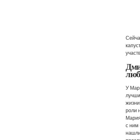
Сейча
капус
участ
Дми
люб
У Мар
лучши
жизни
роли 
Мария
с ним
нашли