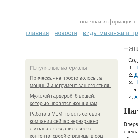
полезная информация о 
главная
новости
виды макияжа и пр
Наг
Сод
Н
Популярные материалы
Д
Прическа - не просто волосы, а
Н
мощный инструмент вашего стиля!
Мужской гардероб: 6 вещей,
А
которые нравятся женщинам
Наг
Работа в MLM, то есть сетевой
компании сейчас неразрывно
Вперв
связана с создание своего
спект
контента, своей страницы в соц