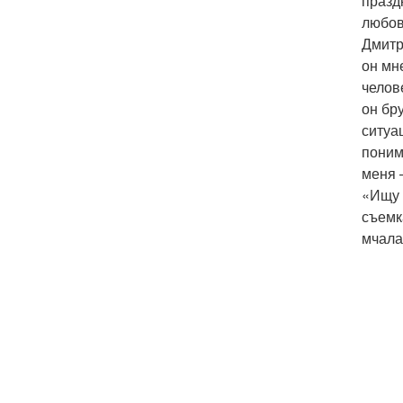
празд
любов
Дмитр
он мн
челов
он бр
ситуа
поним
меня 
«Ищу 
съемк
мчала