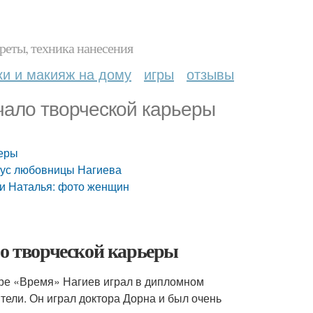
реты, техника нанесения
ки и макияж на дому
игры
отзывы
чало творческой карьеры
ьеры
атус любовницы Нагиева
ли Наталья: фото женщин
ло творческой карьеры
атре «Время» Нагиев играл в дипломном
ители. Он играл доктора Дорна и был очень