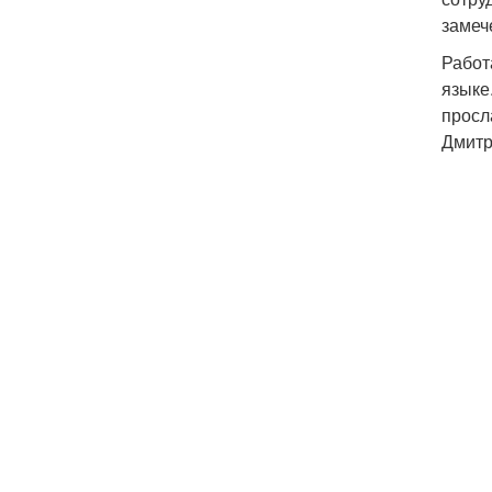
замеч
Работ
языке
просл
Дмитр