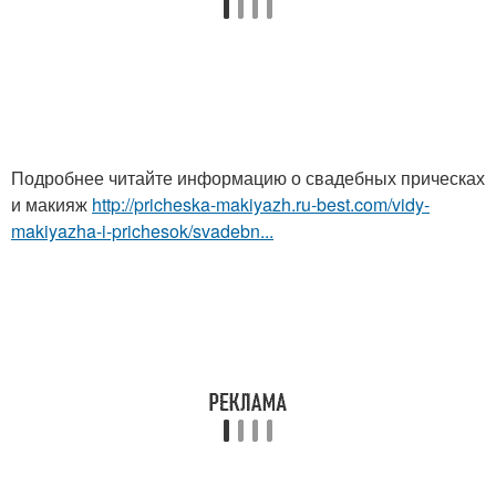
Подробнее читайте информацию о свадебных прическах
и макияж
http://pricheska-makiyazh.ru-best.com/vidy-
makiyazha-i-prichesok/svadebn...