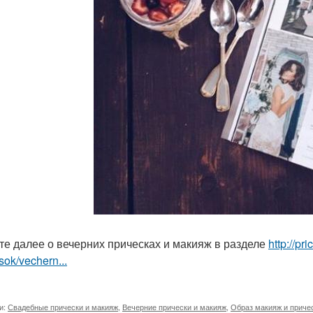
те далее о вечерних прическах и макияж в разделе
http://p
sok/vechern...
и:
Свадебные прически и макияж
,
Вечерние прически и макияж
,
Образ макияж и приче