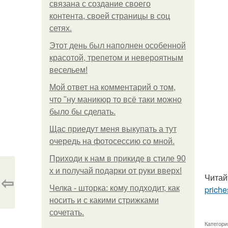
связана с создание своего
контента, своей страницы в соц
сетях.
Этот день был наполнен особенной
красотой, трепетом и невероятным
весельем!
Мой ответ на комментарий о том,
что "ну маникюр то всё таки можно
было бы сделать.
Щас приедут меня выкупать а тут
очередь на фотосессию со мной.
Приходи к нам в прикиде в стиле 90
х и получай подарки от руки вверх!
⇦
Читай
Челка - шторка: кому подходит, как
priche
носить и с какими стрижками
сочетать.
Категори