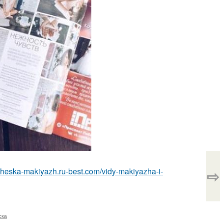
⇨
richeska-makiyazh.ru-best.com/vidy-makiyazha-i-
ска