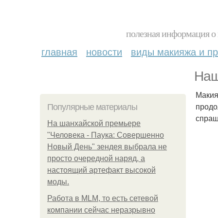
полезная информация о 
главная
новости
виды макияжа и пр
Наш
Макия
продо
Популярные материалы
спраш
На шанхайской премьере
"Человека - Паука: Совершенно
Новый День" зендея выбрала не
просто очередной наряд, а
настоящий артефакт высокой
моды.
Работа в MLM, то есть сетевой
компании сейчас неразрывно