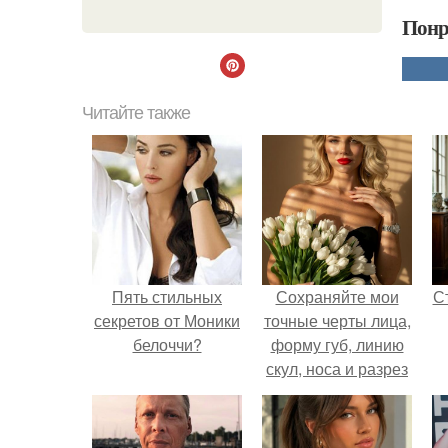
Понр
Читайте также
Пять стильных
Сохраняйте мои
С
секретов от Моники
точные черты лица,
белоччи?
форму губ, линию
скул, носа и разрез
глаз.
э