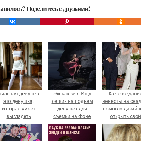
авилось? Поделитесь с друзьями!
тильная девушка -
Эксклюзив! Ищу
Как опоздани
это девушка,
легких на подъем
невесты на сва
которая умеет
девушек для
помогло дизайн
выглядеть
съемки на фоне
открыть свой
привлекательно и
водопада!
бренд.
легантно в любои
ситуации.