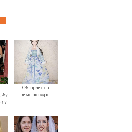
е
Обзорчик на
дьбу
зимнюю курн.
еру