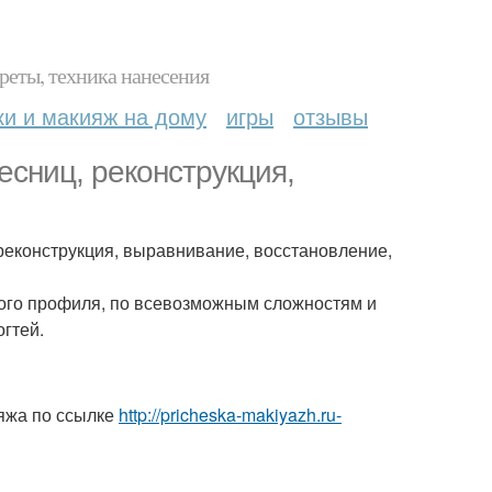
реты, техника нанесения
ки и макияж на дому
игры
отзывы
есниц, реконструкция,
, реконструкция, выравнивание, восстановление,
кого профиля, по всевозможным сложностям и
огтей.
яжа по ссылке
http://pricheska-makiyazh.ru-