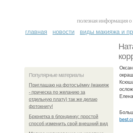
полезная информация о 
главная
новости
виды макияжа и пр
Нат
кор
Оксан
окраш
Популярные материалы
Ксюша
Приглашаю на фотосъёмку (макияж
ослож
- прическа по желанию за
Елена 
отдельную плату) так же делаю
фотокнигу!
Больш
Брюнетка в блондинку: простой
best.c
способ изменить свой внешний вид