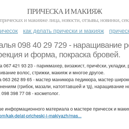
ПРИЧЕСКА И МАКИЯЖ
прическах и макияже лица, новости, отзывы, новинки, сек
ичесок
как делать прически и макияж
причес
алья 098 40 29 729 - наращивание р
рекция и форма, покраска бровей.
а 067 421 93 23 - парикмахер, визажист, причёски, укладки
ивание волос, стрижки, макияж и многое другое.
 063 262 89 65 - мастер маникюра педикюра, мастер широ
нениям (грибок, мазали, натоптавшей и тд), наращивание н
098 398 77 08 - косметолог.
е информационного материала о мастере причесок и маки
om/kak-delat-pricheski-i-makiyazh/mas...