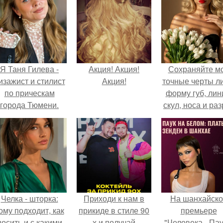
Я Таня Гилева -
Акция! Акция!
Сохраняйте м
изажист и стилист
Акция!
точные черты ли
по прическам
форму губ, ли
города Тюмени.
скул, носа и раз
глаз.
Челка - шторка:
Приходи к нам в
На шанхайско
ому подходит, как
прикиде в стиле 90
премьере
носить и с какими
х и получай
"Человека - Пау