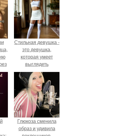
ои
Стильная девушка -
ца,
это девушка,
нию
которая умеет
рез
выглядеть
привлекательно и
элегантно в любои
ситуации.
й
Глюкоза сменила
образ и удивила
ка:
поклонников.