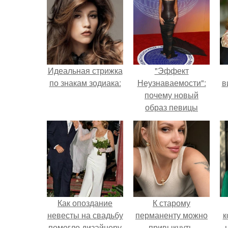
Идеальная стрижка
"Эффект
по знакам зодиака:
Неузнаваемости":
в
почему новый
образ певицы
вызвал споры о
гранях
возможного?
Как опоздание
К старому
невесты на свадьбу
перманенту можно
к
помогло дизайнеру
привыкнуть.