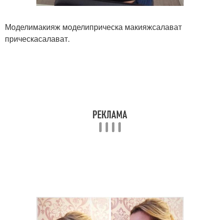
Моделимакияж моделиприческа макияжсалават
прическасалават.