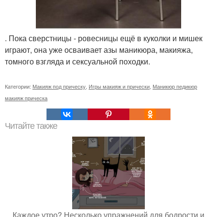
. Пока сверстницы - ровесницы ещё в куколки и мишек
играют, она уже осваивает азы маникюра, макияжа,
томного взгляда и сексуальной походки.
Категории:
Макияж под прическу
,
Игры макияж и прически
,
Маникюр педикюр
макияж прическа
Читайте также
Каждое утро? Несколько упражнений для бодрости и