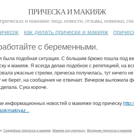
ПРИЧЕСКА И МАКИЯЖ
прическах и макияже лица, новости, отзывы, новинки, сек
ичесок
как делать прически и макияж
причес
работайте с беременными.
я была подобная ситуация. С большим брюжо пошла под ве
ску и макияж. Я всегда делаю подобное с репетицией, на вс
овала ужасные стрелки, прическа получилась, тут ничего не 
у не берет, на сообщения не отвечает. Вечером выложила ф
сделала. Сука короче.
е информационных новостей о макияже под прическу
http:
sok/makiyaz...
и:
Свадебные прически и макияж
,
Макияж под прическу
,
Вечерние прически и макияж