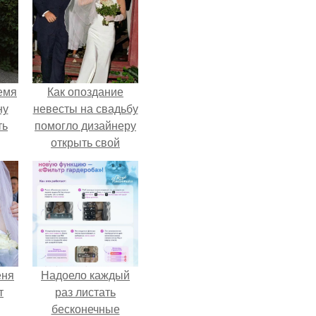
емя
Как опоздание
ну
невесты на свадьбу
ть
помогло дизайнеру
открыть свой
бренд.
еня
Надоело каждый
т
раз листать
бесконечные