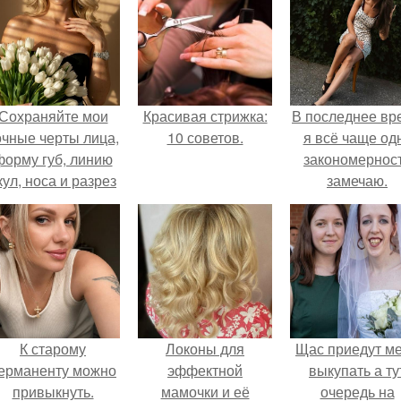
Сохраняйте мои
Красивая стрижка:
В последнее вр
очные черты лица,
10 советов.
я всё чаще од
форму губ, линию
закономернос
кул, носа и разрез
замечаю.
глаз.
К старому
Локоны для
Щас приедут м
ерманенту можно
эффектной
выкупать а ту
привыкнуть.
мамочки и её
очередь на