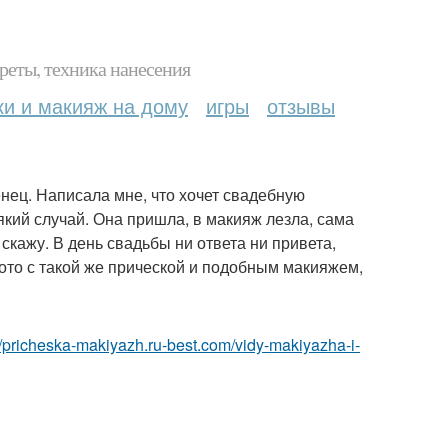
реты, техника нанесения
ки и макияж на дому
игры
отзывы
нец. Написала мне, что хочет свадебную
який случай. Она пришла, в макияж лезла, сама
скажу. В день свадьбы ни ответа ни привета,
ото с такой же прической и подобным макияжем,
//pricheska-makiyazh.ru-best.com/vidy-makiyazha-i-