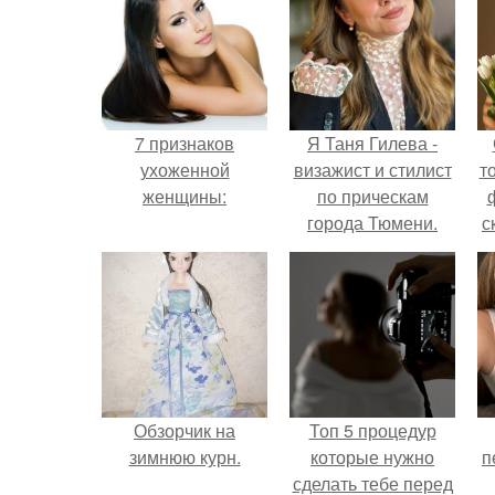
7 признаков
Я Таня Гилева -
ухоженной
визажист и стилист
т
женщины:
по прическам
города Тюмени.
с
Обзорчик на
Топ 5 процедур
зимнюю курн.
которые нужно
п
сделать тебе перед