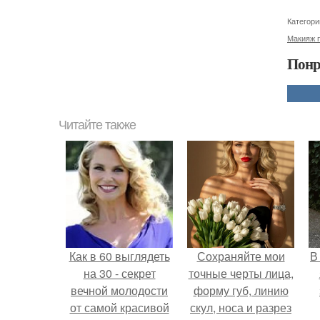
Категори
Макияж 
Понр
Читайте также
Как в 60 выглядеть
Сохраняйте мои
В
на 30 - секрет
точные черты лица,
вечной молодости
форму губ, линию
от самой красивой
скул, носа и разрез