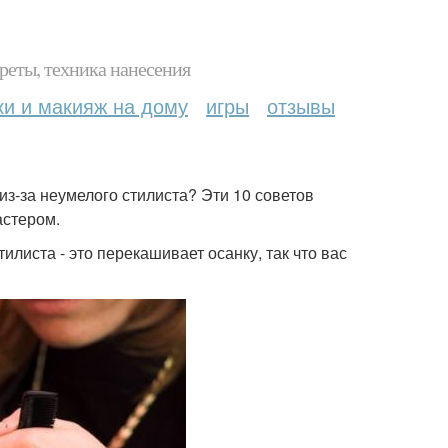
реты, техника нанесения
ки и макияж на дому
игры
отзывы
з-за неумелого стилиста? Эти 10 советов
астером.
тилиста - это перекашивает осанку, так что вас