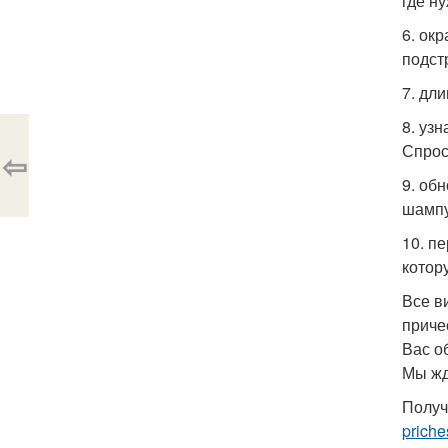
где ну
6. ок
подст
7. дл
8. уз
Спрос
⇦
9. об
шампу
10. п
котор
Все в
приче
Вас о
Мы жд
Получ
priche