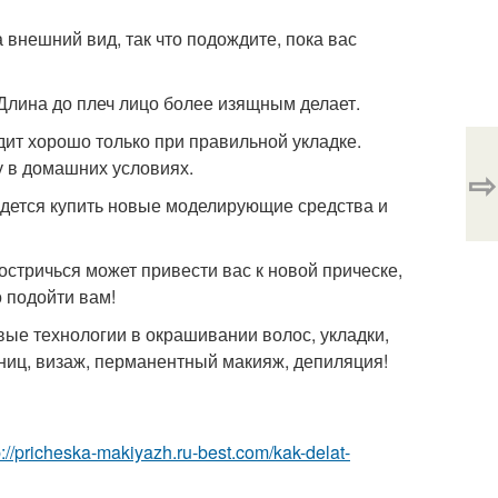
 внешний вид, так что подождите, пока вас
 Длина до плеч лицо более изящным делает.
дит хорошо только при правильной укладке.
у в домашних условиях.
⇨
ридется купить новые моделирующие средства и
стричься может привести вас к новой прическе,
 подойти вам!
вые технологии в окрашивании волос, укладки,
ниц, визаж, перманентный макияж, депиляция!
p://pricheska-makiyazh.ru-best.com/kak-delat-