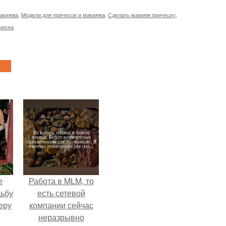
макияжа
,
Модели для причесок и макияжа
,
Сделать макияж прическу
,
ческа
е
Работа в MLM, то
дьбу
есть сетевой
еру
компании сейчас
неразрывно