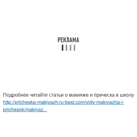
Подробнее читайте статьи о макияже и прическа в школу
http://pricheska-makiyazh.ru-best.com/vidy-makiyazha-i-
prichesok/makiyaz...