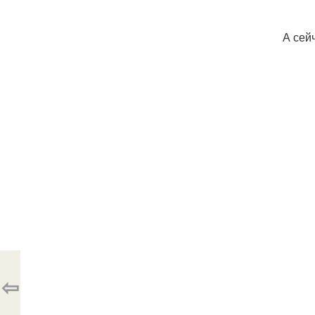
А сей
⇦