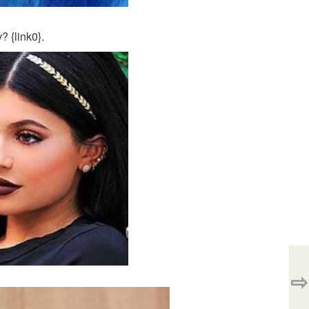
 {link0}.
⇨