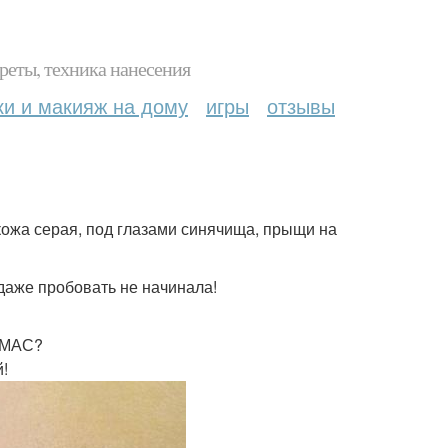
реты, техника нанесения
ки и макияж на дому
игры
отзывы
 кожа серая, под глазами синячища, прыщи на
 даже пробовать не начинала!
т МАС?
й!