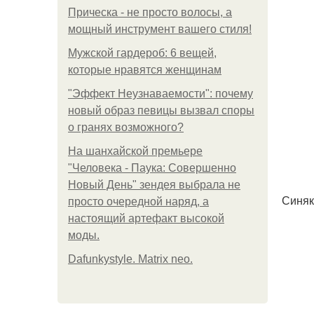
Прическа - не просто волосы, а
мощный инструмент вашего стиля!
Мужской гардероб: 6 вещей,
которые нравятся женщинам
"Эффект Неузнаваемости": почему
новый образ певицы вызвал споры
о гранях возможного?
На шанхайской премьере
"Человека - Паука: Совершенно
Новый День" зендея выбрала не
Синяк
просто очередной наряд, а
настоящий артефакт высокой
моды.
Dafunkystyle. Matrix neo.