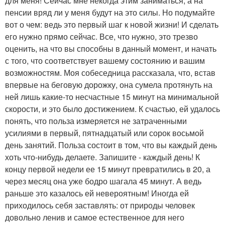
для меня! Сейчас мне некогда этим заниматься, а на
пенсии вряд ли у меня будут на это силы. Но подумайте
вот о чем: ведь это первый шаг к новой жизни! И сделать
его нужно прямо сейчас. Все, что нужно, это трезво
оценить, на что вы способны в данный момент, и начать
с того, что соответствует вашему состоянию и вашим
возможностям. Моя собеседница рассказала, что, встав
впервые на беговую дорожку, она сумела протянуть на
ней лишь какие-то несчастные 15 минут на минимальной
скорости, и это было достижением. К счастью, ей удалось
понять, что польза измеряется не затраченными
усилиями в первый, пятнадцатый или сорок восьмой
день занятий. Польза состоит в том, что вы каждый день
хоть что-нибудь делаете. Запишите - каждый день! К
концу первой недели ее 15 минут превратились в 20, а
через месяц она уже бодро шагала 45 минут. А ведь
раньше это казалось ей невероятным! Иногда ей
приходилось себя заставлять: от природы человек
довольно ленив и самое естественное для него