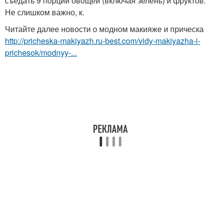
съедать 9 порций овощей (включая зелень) и фруктов.
Не слишком важно, к.
Читайте далее новости о модном макияже и прическа
http://pricheska-makiyazh.ru-best.com/vidy-makiyazha-i-
prichesok/modnyy-...