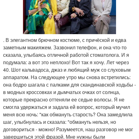
. В элегантном брючном костюме, с причёской и едва
заметным макияжем. Зазвонил телефон, и она что-то
сказала, улыбаясь отличной работой стоматолога. И я
подумала: а вот это неплохо! Вот так я хочу. Лет через
40. Шот кальвадоса, джаз и любящий муж со слуховым
аппаратом. На следующее утро мы снова встретились:
она бодро шагала с палками для скандинавской ходьбы -
в модных кроссовках и дымчатых очках от солнца,
которые прекрасно оттеняли ее седые волосы. Я не
смогла удержаться и задала ей вопрос, который мучил
меня всю ночь: "как обмануть старость? Она замедлила
шаг, улыбнулась и сказала: "обмануть нельзя, но
договориться - можно! Разумеется, наш разговор не мог
завершиться этой фразой. Мне нужны были