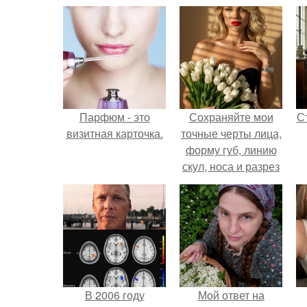
Парфюм - это
Сохраняйте мои
С
визитная карточка.
точные черты лица,
форму губ, линию
скул, носа и разрез
глаз.
э
В 2006 году
Мой ответ на