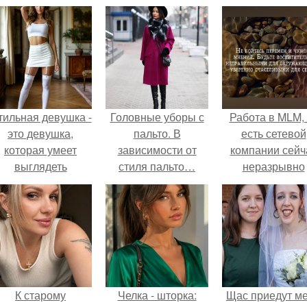
тильная девушка -
Головные уборы с
Работа в MLM, 
это девушка,
пальто. В
есть сетевой
которая умеет
зависимости от
компании сейч
выглядеть
стиля пальто…
неразрывно
привлекательно и
связана с созда
легантно в любои
своего контент
ситуации.
своей страниц
соц сетях.
К старому
Челка - шторка:
Щас приедут м