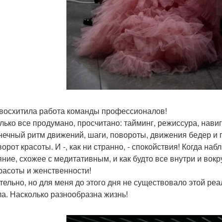
восхитила работа команды профессионалов!
лько все продумано, просчитано: тайминг, режиссура, навига
нечный ритм движений, шаги, повороты, движения бедер и 
ворот красоты. И -, как ни странно, - спокойствия! Когда н
яние, схожее с медитативным, и как будто все внутри и вок
расоты и женственности!
тельно, но для меня до этого дня не существовало этой реал
ла. Насколько разнообразна жизнь!