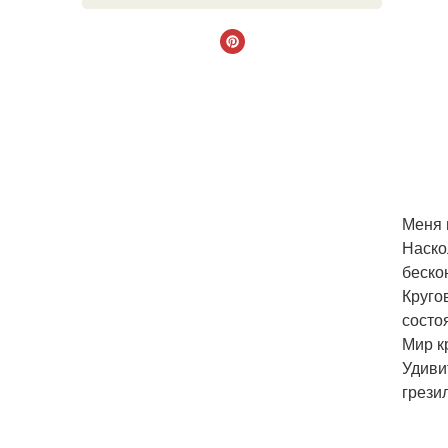
Меня 
Наско
беско
Круго
состо
Мир к
Удиви
грези