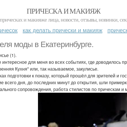
ПРИЧЕСКА И МАКИЯЖ
прическах и макияже лица, новости, отзывы, новинки, сек
ичесок
как делать прически и макияж
причес
еля моды в Екатеринбурге.
сье (1).
 интересное для меня во всех событиях, где доводилось пр
ренняя Кухня" или, так называемое, закулисье.
ках подготовки к показу, который прошёл для зрителей и гос
ие всего дня, до последних минут до открытия, шли примерк
ального сопровождения, работа стилистов по прическам и 