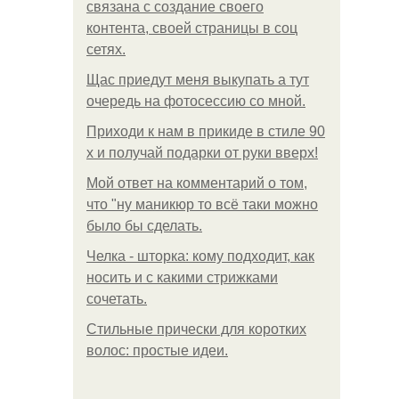
связана с создание своего
контента, своей страницы в соц
сетях.
Щас приедут меня выкупать а тут
очередь на фотосессию со мной.
Приходи к нам в прикиде в стиле 90
х и получай подарки от руки вверх!
Мой ответ на комментарий о том,
что "ну маникюр то всё таки можно
было бы сделать.
Челка - шторка: кому подходит, как
носить и с какими стрижками
сочетать.
Стильные прически для коротких
волос: простые идеи.