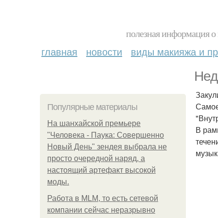
полезная информация о 
главная
новости
виды макияжа и пр
Нед
Закули
Самое
Популярные материалы
"Внут
На шанхайской премьере
В рам
"Человека - Паука: Совершенно
течен
Новый День" зендея выбрала не
музык
просто очередной наряд, а
настоящий артефакт высокой
моды.
Работа в MLM, то есть сетевой
компании сейчас неразрывно