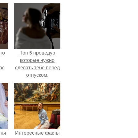
то
Топ 5 процедур
которые нужно
ас
сделать тебе перед
отпуском.
ние
а,
ы в
еня
Интересные факты