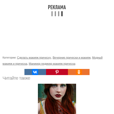
Категории:
Сделать макияж прическу
,
Вечерние прически и макияж
,
Модный
макияж и прическа
,
Маникюр педикюр макияж прическа
Читайте также