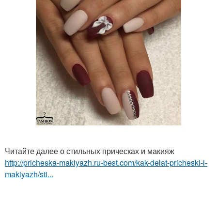
Читайте далее о стильных прическах и макияж
http://pricheska-makiyazh.ru-best.com/kak-delat-pricheski-i-
makiyazh/sti...