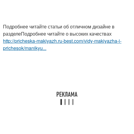
Подробнее читайте статьи об отличном дизайне в
разделеПодробнее читайте о высоких качествах
http://pricheska-makiyazh.ru-best.com/vidy-makiyazha-i-
prichesok/manikyu...