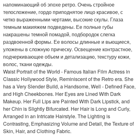
напоминающий об эпохе ретро. Очень стройное
телосложение, гордо приподнятое лицо красивое, с
четко выраженными чертами, высокие скулы. Глаза
темным макияжем подведены. Ее полные губы
накрашены темной помадой, подбородок слегка
раздвоенной формы. Ее волосы длинные и вьющиеся,
уложены в сложную прическу. Освещение контрастное,
подчеркивающее объем и детализацию, текстуру кожи,
волос, ткани одежды.
Waist Portrait of the World - Famous Italian Film Actress in
Classic Hollywood Style, Reminiscent of the Retro era. She
has a Very Slender Build, a Handsome, Well - Defined Face,
and High Cheekbones. Her Eyes are Lined With Dark
Makeup. Her Full Lips are Painted With Dark Lipstick, and
her Chin is Slightly Bifurcated. Her Hair is Long and Curly,
Arranged in an Intricate Hairstyle. The Lighting is
Contrasting, Emphasizing Volume and Detail, the Texture of
Skin, Hair, and Clothing Fabric.