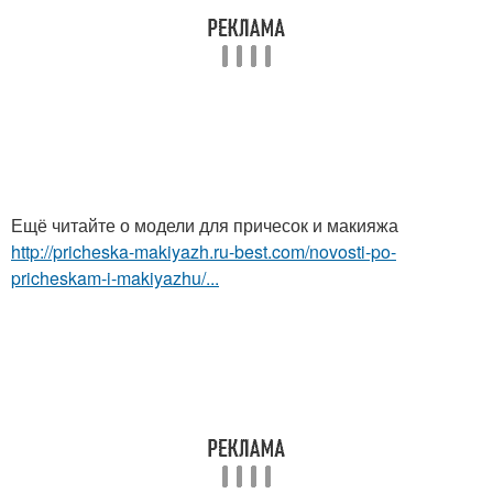
Ещё читайте о модели для причесок и макияжа
http://pricheska-makiyazh.ru-best.com/novosti-po-
pricheskam-i-makiyazhu/...