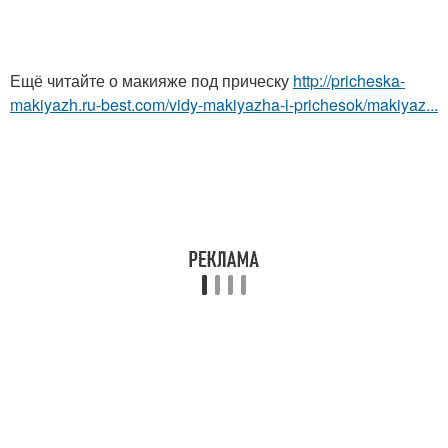
Ещё читайте о макияже под прическу
http://pricheska-
makiyazh.ru-best.com/vidy-makiyazha-i-prichesok/makiyaz...