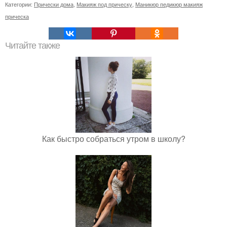
Категории:
Прически дома
,
Макияж под прическу
,
Маникюр педикюр макияж
прическа
Читайте также
Как быстро собраться утром в школу?