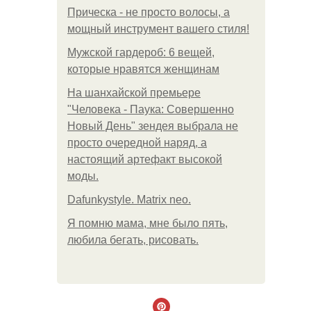
Прическа - не просто волосы, а
мощный инструмент вашего стиля!
Мужской гардероб: 6 вещей,
которые нравятся женщинам
На шанхайской премьере
"Человека - Паука: Совершенно
Новый День" зендея выбрала не
просто очередной наряд, а
настоящий артефакт высокой
моды.
Dafunkystyle. Matrix neo.
Я помню мама, мне было пять,
любила бегать, рисовать.