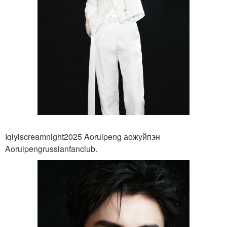
Iqiyiscreamnight2025 Aoruipeng аожуйпэн
Aoruipengrussianfanclub.