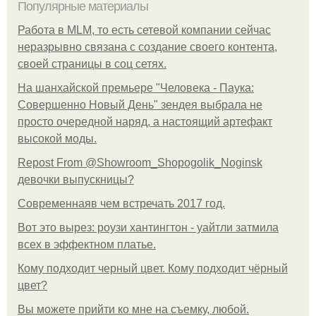
Популярные материалы
Работа в MLM, то есть сетевой компании сейчас
неразрывно связана с создание своего контента,
своей страницы в соц сетях.
На шанхайской премьере "Человека - Паука:
Совершенно Новый День" зендея выбрала не
просто очередной наряд, а настоящий артефакт
высокой моды.
Repost From @Showroom_Shopogolik_Noginsk
девочки выпускницы?
Современнаяв чем встречать 2017 год.
Вот это вырез: роузи хантингтон - уайтли затмила
всех в эффектном платьe.
Кому подходит черный цвет. Кому подходит чёрный
цвет?
Вы можете прийти ко мне на съемку, любой.