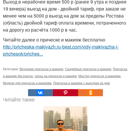
Выход в нерабочее время 500 р (ранее 9 утра и позднее
19 вечера) выезд на дом - двойной тариф, при заказе не
менее чем на 5000 р выезд на дом за пределы Ростова
(область) двойной тариф оплата времени, потраченного
на дорогу из расчёта 1000 р в час.
Читайте далее о прическе и макияж бесплатно
http://pricheska-makiyazh.ru-best.com/vidy-makiyazha-i-
prichesok/priches...
Категории:
Вечерние прически и макияж
,
Свадебные прически и макияж
,
Прическа
и макияж бесплатно
,
Цены на прически и макияж
,
Мастер причесок и макияжа
,
Модели для причесок и макияжа
,
Прическа и макияж с выездом на дом
Читайте также