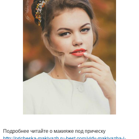
Подробнее читайте о макияже под прическу
http://pricheska-makiyazh.ru-best.com/vidy-makiyazha-i-